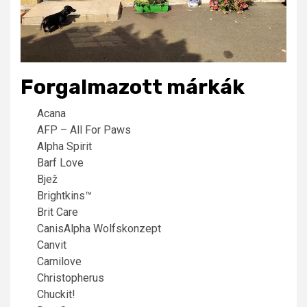
Forgalmazott márkák
Acana
AFP – All For Paws
Alpha Spirit
Barf Love
Bjež
Brightkins™
Brit Care
CanisAlpha Wolfskonzept
Canvit
Carnilove
Christopherus
Chuckit!