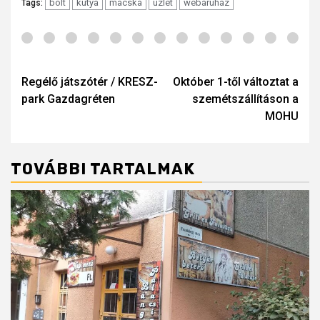
bolt
kutya
macska
üzlet
webáruház
Tags:
Post
navigation
Regélő játszótér / KRESZ-
Október 1-től változtat a
park Gazdagréten
szemétszállításon a
MOHU
TOVÁBBI TARTALMAK