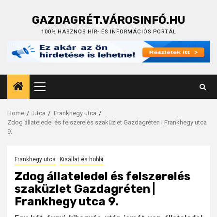
Skip
to
GAZDAGRÉT.VÁROSINFÓ.HU
content
100% HASZNOS HÍR- ÉS INFORMÁCIÓS PORTÁL
Primary
Menu
Home
Utca
Frankhegy utca
Zdog állateledel és felszerelés szaküzlet Gazdagréten | Frankhegy utca
9.
Frankhegy utca
Kisállat és hobbi
Zdog állateledel és felszerelés
szaküzlet Gazdagréten |
Frankhegy utca 9.