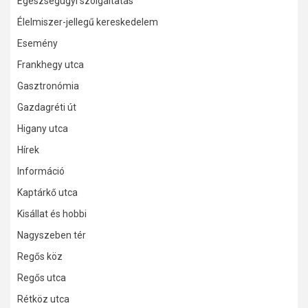
Egészségügyi szolgáltatás
Élelmiszer-jellegű kereskedelem
Esemény
Frankhegy utca
Gasztronómia
Gazdagréti út
Higany utca
Hírek
Információ
Kaptárkő utca
Kisállat és hobbi
Nagyszeben tér
Regős köz
Regős utca
Rétköz utca