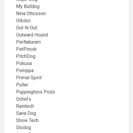
My Bulldog
Nina Ottosson
Orbiloc
Out-N-Out
Outward Hound
PerNaturam
PetPincér
PitchDog
Pokusa
Pomppa
Primal Spirit
Puller
Puppingtons Pods
Qchefs
Raintech
Sana Dog
Show Tech
Slodog