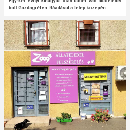
Egy-két évnyi kihagyás után ismét van állateledel
bolt Gazdagréten. Ráadásul a telep közepén.