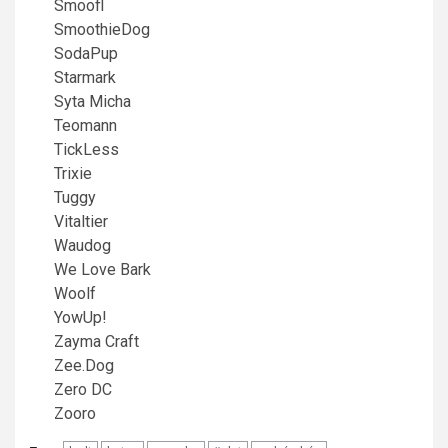
Smoofl
SmoothieDog
SodaPup
Starmark
Syta Micha
Teomann
TickLess
Trixie
Tuggy
Vitaltier
Waudog
We Love Bark
Woolf
YowUp!
Zayma Craft
Zee.Dog
Zero DC
Zooro