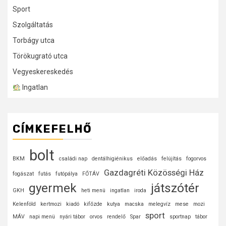
Sport
Szolgáltatás
Torbágy utca
Törökugrató utca
Vegyeskereskedés
Ingatlan
CÍMKEFELHŐ
bolt
BKM
családi nap
dentálhigiénikus
előadás
felújítás
fogorvos
Gazdagréti Közösségi Ház
fogászat
futás
futópálya
FŐTÁV
gyermek
játszótér
GKH
heti menü
ingatlan
iroda
Kelenföld
kertmozi
kiadó
kifőzde
kutya
macska
melegvíz
mese
mozi
sport
MÁV
napi menü
nyári tábor
orvos
rendelő
Spar
sportnap
tábor