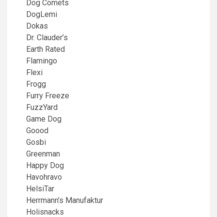
Dog Comets
DogLemi
Dokas
Dr. Clauder’s
Earth Rated
Flamingo
Flexi
Frogg
Furry Freeze
FuzzYard
Game Dog
Goood
Gosbi
Greenman
Happy Dog
Havohravo
HelsiTar
Herrmann’s Manufaktur
Holisnacks