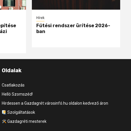
Hírek
epítése
Fűtési rendszer ürítése 2026-
ázi
ban
Oldalak
Csatlakozás
Helló Szomszéd!
Hirdessen a Gazdagrét.városinfó.hu oldalon kedvező áron
Szolgáltatások
Gazdagréti mesterek