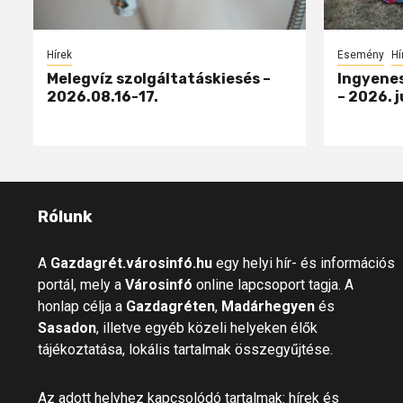
Hírek
Esemény
Hí
Melegvíz szolgáltatáskiesés –
Ingyenes
2026.08.16-17.
– 2026. j
Rólunk
A
Gazdagrét.városinfó.hu
egy helyi hír- és információs
portál, mely a
Városinfó
online lapcsoport tagja. A
honlap célja a
Gazdagréten
,
Madárhegyen
és
Sasadon
, illetve egyéb közeli helyeken élők
tájékoztatása, lokális tartalmak összegyűjtése.
Az adott helyhez kapcsolódó tartalmak: hírek és