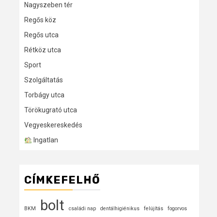
Nagyszeben tér
Regős köz
Regős utca
Rétköz utca
Sport
Szolgáltatás
Torbágy utca
Törökugrató utca
Vegyeskereskedés
Ingatlan
CÍMKEFELHŐ
bolt
BKM
családi nap
dentálhigiénikus
felújítás
fogorvos