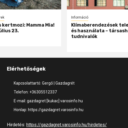
rek
Információ
 kertmozi: Mamma Mia!
Klímaberendezések tel
úlius 23.
és használata – társash
tudnivalók
Elérhetőségek
Kapcsolattartó: Gergő | Gazdagrét
Telefon: +36305512337
E-mail: gazdagret [kukac] varosinfo.hu
Honlap: https://gazdagret.varosinfo.hu
Hirdetés:
https://gazdagret.varosinfo.hu/hirdetes/