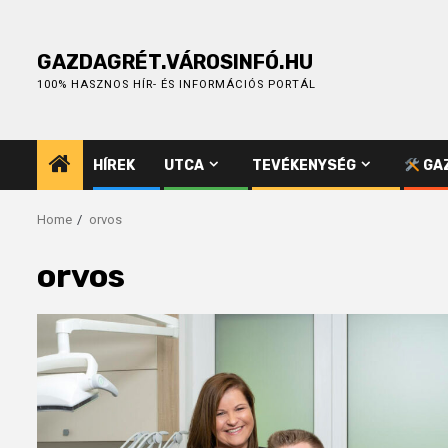
Skip
to
content
GAZDAGRÉT.VÁROSINFÓ.HU
100% HASZNOS HÍR- ÉS INFORMÁCIÓS PORTÁL
HÍREK
UTCA
TEVÉKENYSÉG
GAZ
Home
orvos
orvos