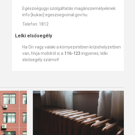
Egészségügyi szolgáltatás magánszemélyeknek:
info [kukac] egeszsegvonal.gov.hu
Telefon: 1812
Lelki elsősegély
Ha Ön vagy valaki a környezetében krízishelyzetben
van, hívja mobilról is a
116-123
ingyenes, lelki
elsősegély számot!