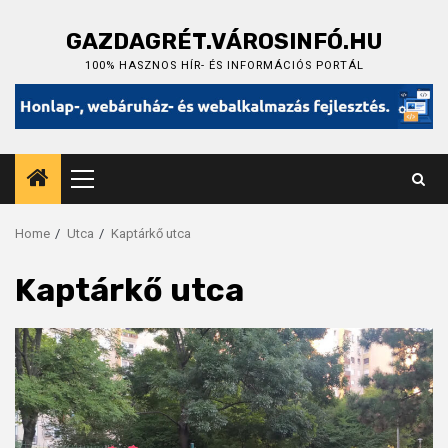
Skip
to
GAZDAGRÉT.VÁROSINFÓ.HU
content
100% HASZNOS HÍR- ÉS INFORMÁCIÓS PORTÁL
Primary
Menu
Home
Utca
Kaptárkő utca
Kaptárkő utca