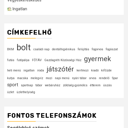
Vegyeskereskedés
Ingatlan
CÍMKEFELHŐ
bolt
BKM
családi nap
dentálhigiénikus
felújítás
fogorvos
fogászat
gyermek
futás
futópálya
FŐTÁV
Gazdagréti Közösségi Ház
játszótér
heti menü
ingatlan
iroda
kertmozi
kiadó
kifőzde
kutya
macska
melegvíz
mozi
napi menü
nyári tábor
orvos
rendelő
Spar
sport
sportnap
tábor
webáruház
zöldség-gyümölcs
étterem
úszás
üzlet
üzlethelyiség
FONTOS TELEFONSZÁMOK
Segélyhívó számok