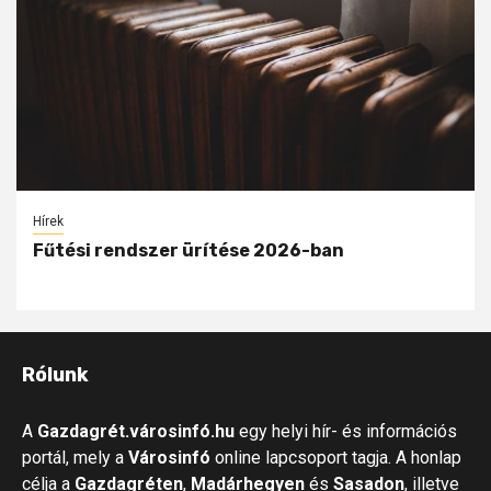
Hírek
Fűtési rendszer ürítése 2026-ban
Rólunk
A
Gazdagrét.városinfó.hu
egy helyi hír- és információs
portál, mely a
Városinfó
online lapcsoport tagja. A honlap
célja a
Gazdagréten
,
Madárhegyen
és
Sasadon
, illetve