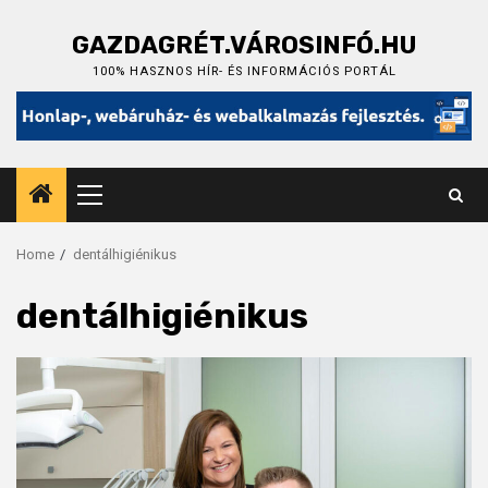
Skip
to
GAZDAGRÉT.VÁROSINFÓ.HU
content
100% HASZNOS HÍR- ÉS INFORMÁCIÓS PORTÁL
Primary
Menu
Home
dentálhigiénikus
dentálhigiénikus