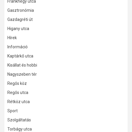
Frankhegy utca
Gasztronómia
Gazdagréti út
Higany utca
Hírek
Információ
Kaptárkő utca
Kisállat és hobbi
Nagyszeben tér
Regős köz
Regős utca
Rétköz utca
Sport
Szolgáltatás
Torbágy utca