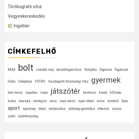
Törökugrató utca
Vegyeskereskedés
Ingatlan
CÍMKEFELHŐ
bolt
BKM
családi nap
dentálhigiénikus
felújítás
fogorvos
fogászat
gyermek
futás
futópálya
FŐTÁV
Gazdagréti Közösségi Ház
játszótér
heti menü
ingatlan
iroda
kertmozi
kiadó
kifőzde
kutya
macska
melegvíz
mozi
napi menü
nyári tábor
orvos
rendelő
Spar
sport
sportnap
tábor
webáruház
zöldség-gyümölcs
étterem
úszás
üzlet
üzlethelyiség