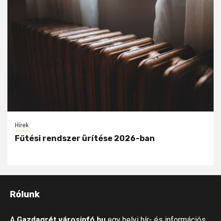
Hírek
Fűtési rendszer ürítése 2026-ban
Rólunk
A
Gazdagrét.városinfó.hu
egy helyi hír- és információs