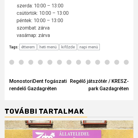
szerda: 10:00 – 13:00
csütörtök: 10:00 – 13:00
péntek: 10:00 – 13:00
szombat: zárva
vasárnap: zárva
étterem
heti menü
kifőzde
napi menü
Tags:
Post
navigation
MonostoriDent fogászati
Regélő játszótér / KRESZ-
rendelő Gazdagréten
park Gazdagréten
TOVÁBBI TARTALMAK