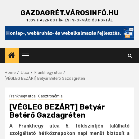
Skip
to
GAZDAGRÉT.VÁROSINFÓ.HU
content
100% HASZNOS HÍR- ÉS INFORMÁCIÓS PORTÁL
Primary
Menu
Home
Utca
Frankhegy utca
[VÉGLEG BEZÁRT] Betyár Betérő Gazdagréten
Frankhegy utca
Gasztronómia
[VÉGLEG BEZÁRT] Betyár
Betérő Gazdagréten
A Frankhegy utca 6. földszintjén található
szolgáltató hétköznapokon napi menüt biztosít a