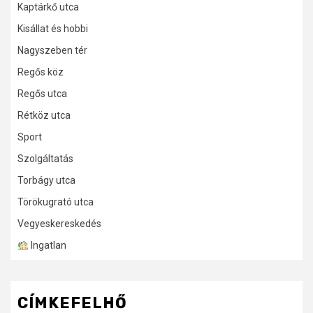
Kaptárkő utca
Kisállat és hobbi
Nagyszeben tér
Regős köz
Regős utca
Rétköz utca
Sport
Szolgáltatás
Torbágy utca
Törökugrató utca
Vegyeskereskedés
Ingatlan
CÍMKEFELHŐ