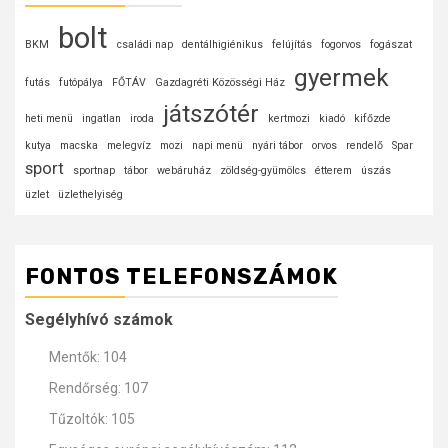
bolt
BKM
családi nap
dentálhigiénikus
felújítás
fogorvos
fogászat
gyermek
futás
futópálya
FŐTÁV
Gazdagréti Közösségi Ház
játszótér
heti menü
ingatlan
iroda
kertmozi
kiadó
kifőzde
kutya
macska
melegvíz
mozi
napi menü
nyári tábor
orvos
rendelő
Spar
sport
sportnap
tábor
webáruház
zöldség-gyümölcs
étterem
úszás
üzlet
üzlethelyiség
FONTOS TELEFONSZÁMOK
Segélyhívó számok
Mentők: 104
Rendőrség: 107
Tűzoltók: 105