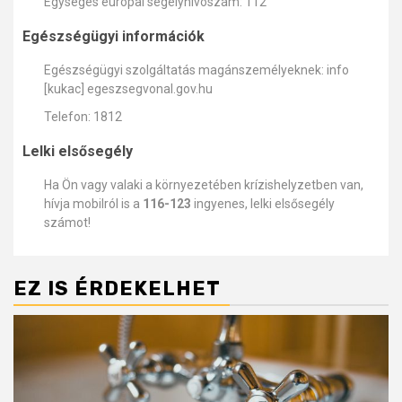
Egységes európai segélyhívószám: 112
Egészségügyi információk
Egészségügyi szolgáltatás magánszemélyeknek: info
[kukac] egeszsegvonal.gov.hu
Telefon: 1812
Lelki elsősegély
Ha Ön vagy valaki a környezetében krízishelyzetben van,
hívja mobilról is a
116-123
ingyenes, lelki elsősegély
számot!
EZ IS ÉRDEKELHET