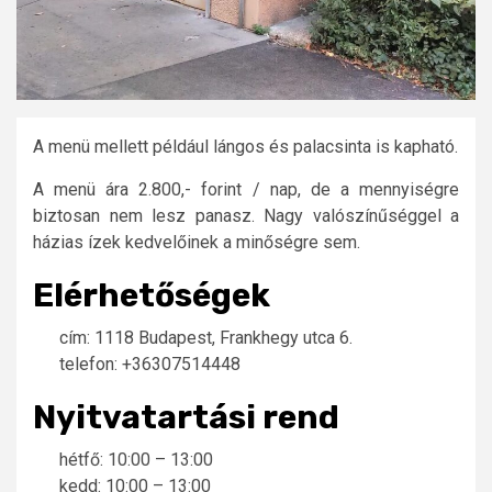
A menü mellett például lángos és palacsinta is kapható.
A menü ára 2.800,- forint / nap, de a mennyiségre
biztosan nem lesz panasz. Nagy valószínűséggel a
házias ízek kedvelőinek a minőségre sem.
Elérhetőségek
cím: 1118 Budapest, Frankhegy utca 6.
telefon: +36307514448
Nyitvatartási rend
hétfő: 10:00 – 13:00
kedd: 10:00 – 13:00