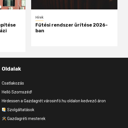
Hírek
epítése
Fűtési rendszer ürítése 2026-
ázi
ban
Oldalak
Csatlakozás
Helló Szomszéd!
Hirdessen a Gazdagrét.városinfó.hu oldalon kedvező áron
Szolgáltatások
Gazdagréti mesterek