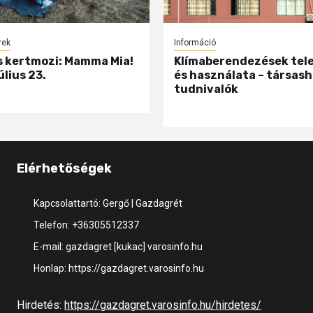
rek
Információ
 kertmozi: Mamma Mia!
Klímaberendezések tel
úlius 23.
és használata – társash
tudnivalók
Elérhetőségek
Kapcsolattartó: Gergő | Gazdagrét
Telefon: +36305512337
E-mail: gazdagret [kukac] varosinfo.hu
Honlap: https://gazdagret.varosinfo.hu
Hirdetés:
https://gazdagret.varosinfo.hu/hirdetes/