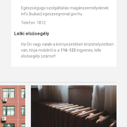
Egészségügyi szolgáltatás magánszemélyeknek:
info [kukac] egeszsegvonal.gov.hu
Telefon: 1812
Lelki elsősegély
Ha Ön vagy valaki a környezetében krízishelyzetben
van, hívja mobilról is a
116-123
ingyenes, lelki
elsősegély számot!