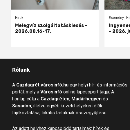
Hírek
Esemény
Hí
Melegvíz szolgáltatáskiesés –
Ingyenes
2026.08.16-17.
– 2026. j
Rólunk
A
Gazdagrét.városinfó.hu
egy helyi hír- és információs
portál, mely a
Városinfó
online lapcsoport tagja. A
honlap célja a
Gazdagréten
,
Madárhegyen
és
Sasadon
, illetve egyéb közeli helyeken élők
tájékoztatása, lokális tartalmak összegyűjtése.
Az adott helyhez kapcsolódó tartalmak: hírek és