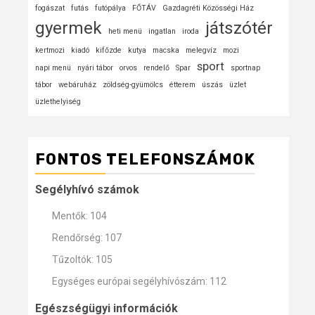
fogászat
futás
futópálya
FŐTÁV
Gazdagréti Közösségi Ház
gyermek
játszótér
heti menü
ingatlan
iroda
kertmozi
kiadó
kifőzde
kutya
macska
melegvíz
mozi
sport
napi menü
nyári tábor
orvos
rendelő
Spar
sportnap
tábor
webáruház
zöldség-gyümölcs
étterem
úszás
üzlet
üzlethelyiség
FONTOS TELEFONSZÁMOK
Segélyhívó számok
Mentők: 104
Rendőrség: 107
Tűzoltók: 105
Egységes európai segélyhívószám: 112
Egészségügyi információk