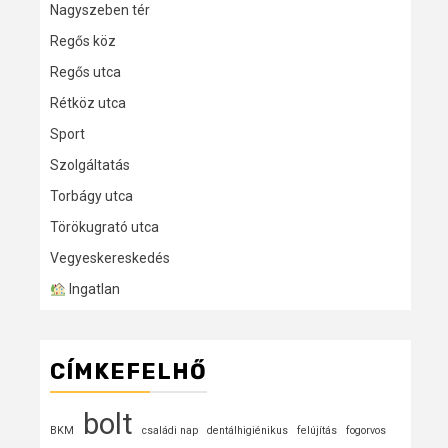
Nagyszeben tér
Regős köz
Regős utca
Rétköz utca
Sport
Szolgáltatás
Torbágy utca
Törökugrató utca
Vegyeskereskedés
Ingatlan
CÍMKEFELHŐ
bolt
BKM
családi nap
dentálhigiénikus
felújítás
fogorvos