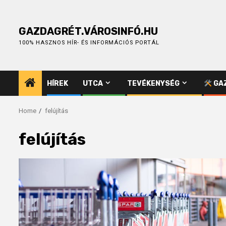
Skip
to
content
GAZDAGRÉT.VÁROSINFÓ.HU
100% HASZNOS HÍR- ÉS INFORMÁCIÓS PORTÁL
HÍREK
UTCA
TEVÉKENYSÉG
GAZ
Home
felújítás
felújítás