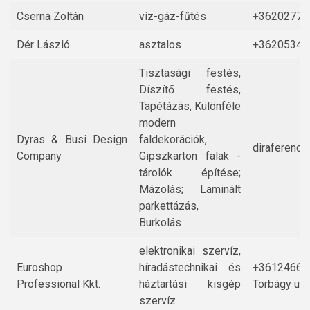
Cserna Zoltán
víz-gáz-fűtés
+36202775
Dér László
asztalos
+36205348
Tisztasági festés,
Díszítő festés,
Tapétázás, Különféle
modern
Dyras & Busi Design
faldekorációk,
diraferenc
Company
Gipszkarton falak -
tárolók építése;
Mázolás; Laminált
parkettázás,
Burkolás
elektronikai szervíz,
Euroshop
híradástechnikai és
+36124668
Professional Kkt.
háztartási kisgép
Torbágy utc
szervíz