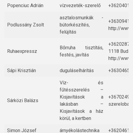
Popenciuc Adrián
vízvezeték-szerelő
+36204016
asztalosmunkák -
+36309416
Podlussány Zsolt
bútorkészítés,
http://www.
felújítás
+36202873
Bőrruha tisztítás,
Ruhaexpressz
1118 Budape
festés, javítás
http://www.
Sápi Krisztián
duguláselhárítás
+36304651
Víz- és
fűtésszerelés –
Kisjavítások a
+36702492
Sárközi Balázs
lakásban –
szerelobal
Kisjavítások a ház
körül, a kertben
Simon József
árnyékolástechnika
+36204619