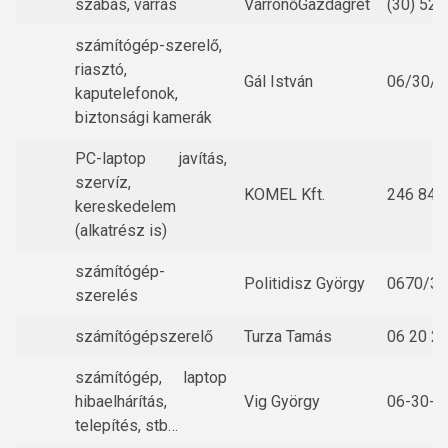
szabás, varrás
VarrónőGazdagrét
(30) 528
számítógép-szerelő,
riasztó,
Gál István
06/30/5
kaputelefonok,
biztonsági kamerák
PC-laptop javítás,
szervíz,
KOMEL Kft.
246 841
kereskedelem
(alkatrész is)
számítógép-
Politidisz György
0670/31
szerelés
számítógépszerelő
Turza Tamás
06 20 2
számítógép, laptop
hibaelhárítás,
Vig György
06-30-5
telepítés, stb…