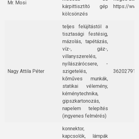
Mr. Mosi
kárpittisztító gép
https://ww
kölcsönzés
teljes felújítástól a
tisztasági festésig,
mázolás, tapétázás,
víz-, gáz-,
villanyszerelés,
nyílászárócsere, -
Nagy Attila Péter
szigetelés,
362027919
kőműves munkák,
statikai vélemény,
kéménytechnika,
gipszkartonozás,
napelem telepítés
(ingyenes felmérés)
konnektor,
kapcsolók, lámpák