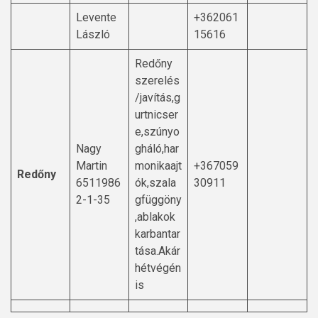
Levente
+362061
László
15616
Redőny
szerelés
/javítás,g
urtnicser
e,szúnyo
Nagy
gháló,har
Martin
monikaajt
+367059
Redőny
6511986
ók,szala
30911
2-1-35
gfüggöny
,ablakok
karbantar
tása.Akár
hétvégén
is