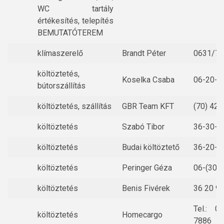
WC tartály
értékesítés, telepítés
BEMUTATÓTEREM
klímaszerelő
Brandt Péter
0631/7
költöztetés,
Koselka Csaba
06-20-3
bútorszállítás
költöztetés, szállítás
GBR Team KFT
(70) 428
költöztetés
Szabó Tibor
36-30-7
költöztetés
Budai költöztető
36-20-9
költöztetés
Peringer Géza
06-(30)
költöztetés
Benis Fivérek
36 20 9
Tel.: 
költöztetés
Homecargo
7886