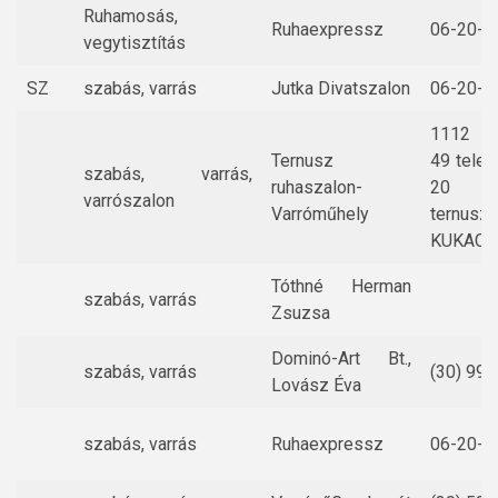
Ruhamosás,
Ruhaexpressz
06-20-2
vegytisztítás
SZ
szabás, varrás
Jutka Divatszalon
06-20-9
1112 Ré
Ternusz
49 tele
szabás, varrás,
ruhaszalon-
20 3
varrószalon
Varróműhely
ternuszc
KUKAC-g
Tóthné Herman
szabás, varrás
Zsuzsa
Dominó-Art Bt.,
szabás, varrás
(30) 992
Lovász Éva
szabás, varrás
Ruhaexpressz
06-20-2