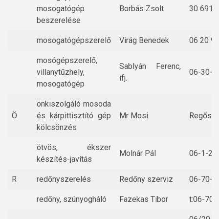
mosogatógép
Borbás Zsolt
30 6918
beszerelése
mosogatógépszerelő
Virág Benedek
06 20 9
mosógépszerelő,
Sablyán Ferenc,
villanytűzhely,
06-30-2
ifj.
mosogatógép
önkiszolgáló mosoda
Ö
és kárpittisztító gép
Mr Mosi
Regős u.
kölcsönzés
ötvös, ékszer
Molnár Pál
06-1-24
készítés-javítás
R
redőnyszerelés
Redőny szerviz
06-70-3
redőny, szúnyogháló
Fazekas Tibor
t:06-70