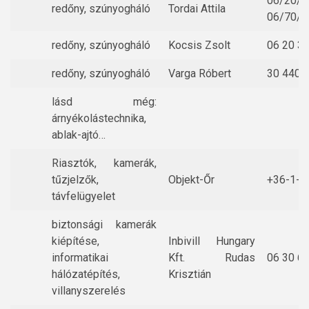
06/20/3
redőny, szúnyogháló
Tordai Attila
06/70/3
redőny, szúnyogháló
Kocsis Zsolt
06 20 3
redőny, szúnyogháló
Varga Róbert
30 440 
lásd még:
árnyékolástechnika,
ablak-ajtó…
Riasztók, kamerák,
tűzjelzők,
Objekt-Őr
+36-1-7
távfelügyelet
biztonsági kamerák
kiépítése,
Inbivill Hungary
informatikai
Kft. Rudas
06 30 6
hálózatépítés,
Krisztián
villanyszerelés