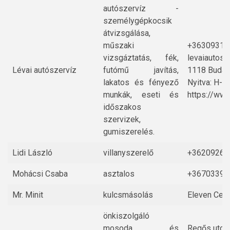
autószervíz -
személygépkocsik
átvizsgálása,
műszaki
+36309312
vizsgáztatás, fék,
levaiautos
Lévai autószervíz
futómű javítás,
1118 Budape
lakatos és fényező
Nyitva: H-P:
munkák, eseti és
https://ww
időszakos
szervizek,
gumiszerelés.
Lidi László
villanyszerelő
+36209261
Mohácsi Csaba
asztalos
+36703395
Mr. Minit
kulcsmásolás
Eleven Cent
önkiszolgáló
mosoda és
Regős utca 