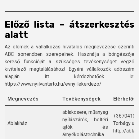
Előző lista – átszerkesztés
alatt
Az elemek a vállalkozás hivatalos megnevezése szerinti
ABC sorrendben szerepelnek. Használja a böngészője
kereső funkcióját a szükséges tevékenységet végző
kivitelező megtalálásához! Egyéni vállalkozók adószám
alapján itt kérdezhetőek le:
https://www.nyilvantarto.hu/evny-lekerdezo/
Megnevezés
Tevékenységek
Elérhetős
ablakcsere, műanyag
+36704139
nyílászárók, beltéri
Ablakház
Torbágy u. 
ajtók és
http://ablak
árnyékolástechnika