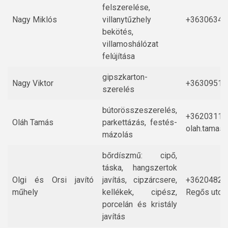
felszerelése,
Nagy Miklós
villanytűzhely
+36306344
bekötés,
villamoshálózat
felújítása
gipszkarton-
Nagy Viktor
+36309512
szerelés
bútorösszeszerelés,
+36203119
Oláh Tamás
parkettázás, festés-
olah.tamas
mázolás
bőrdíszmű: cipő,
táska, hangszertok
Olgi és Orsi javító
javítás, cipzárcsere,
+36204824
műhely
kellékek, cipész,
Regős utca 
porcelán és kristály
javítás