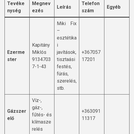
Tevéke
Megnev
Telefon
Leírás
Egyéb
nység
ezés
szám
Miki Fix
–
esztétika
Kapitány
i
Ezerme
Miklós
javítások,
+367057
ster
9134703
tisztaási
17201
7-1-43
festés,
fúrás,
szerelés,
stb.
Víz-,
gáz-,
Gázszer
+363091
fűtés- és
elő
11317
klímasze
relés