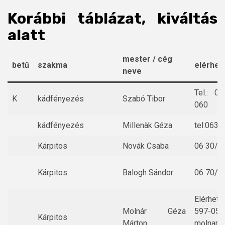
Korábbi táblázat, kiváltás
alatt
mester / cég
betű
szakma
elérhet
neve
Tel.: 0
K
kádfényezés
Szabó Tibor
060
kádfényezés
Millenàk Géza
tel:063
Kárpitos
Novák Csaba
06 30/6
Kárpitos
Balogh Sándor
06 70/ 
Elérhet
Molnár Géza
597-057
Kárpitos
Márton
molnar.