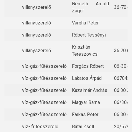
Németh Arnold
villanyszerelő
36-70-6
Zagor
villanyszerelő
Vargha Péter
villanyszerelő
Róbert Tessényi
Krisztián
villanyszerelő
36 70 6
Tereszovics
víz-gáz-fűtésszerelő
Forgács Róbert
06-30-1
víz-gáz-fűtésszerelő
Lakatos Árpád
067042
víz-gáz-fűtésszerelő
Kazsimér András
06 30 3
víz-gáz-fűtésszerelő
Magyar Barna
06/30/9
víz-gáz-fűtésszerelő
Farkas Péter
06 30 4
víz- fűtésszerelő
Bátai Zsolt
20/579-