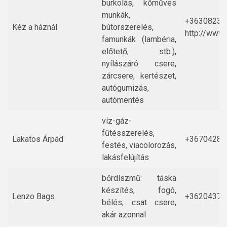
burkolás, kőműves
munkák,
+36308234
Kéz a háznál
bútorszerelés,
http://www.
famunkák (lambéria,
előtető, stb.),
nyílászáró csere,
zárcsere, kertészet,
autógumizás,
autómentés
víz-gáz-
fűtésszerelés,
Lakatos Árpád
+36704280
festés, viacolorozás,
lakásfelújítás
bőrdíszmű: táska
készítés, fogó,
Lenzo Bags
+36204375
bélés, csat csere,
akár azonnal