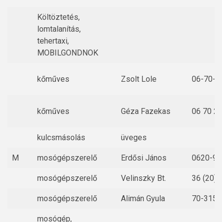
Költöztetés,
lomtalanítás,
tehertaxi,
MOBILGONDNOK
kőműves
Zsolt Lole
06-70-3
kőműves
Géza Fazekas
06 70 2
kulcsmásolás
üveges
M
mosógépszerelő
Erdősi János
0620-9
mosógépszerelő
Velinszky Bt.
36 (20) 
mosógépszerelő
Alimán Gyula
70-315-
mosógép,