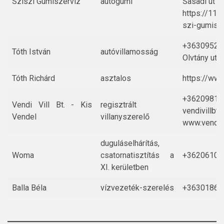
Sziszi Gumiszerviz
autógumi
Sasadi út 1
https://11.k
szi-gumisz
+36309525
Tóth István
autóvillamosság
Olvtány utca
Tóth Richárd
asztalos
https://ww
+36209812
Vendi Vill Bt. - Kis
regisztrált
vendivillbt
Vendel
villanyszerelő
www.vendivi
duguláselhárítás,
Woma
csatornatisztítás a
+36206107
XI. kerületben
Balla Béla
vízvezeték-szerelés
+36301866