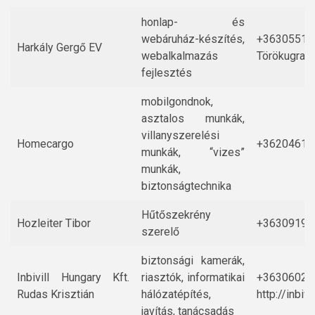
honlap- és
webáruház-készítés,
+36305512
Harkály Gergő EV
webalkalmazás
Törökugrató
fejlesztés
mobilgondnok,
asztalos munkák,
villanyszerelési
Homecargo
+36204617
munkák, “vizes”
munkák,
biztonságtechnika
Hűtőszekrény
Hozleiter Tibor
+36309195
szerelő
biztonsági kamerák,
Inbivill Hungary Kft.
riasztók, informatikai
+36306025
Rudas Krisztián
hálózatépítés,
http://inbivi
javítás, tanácsadás