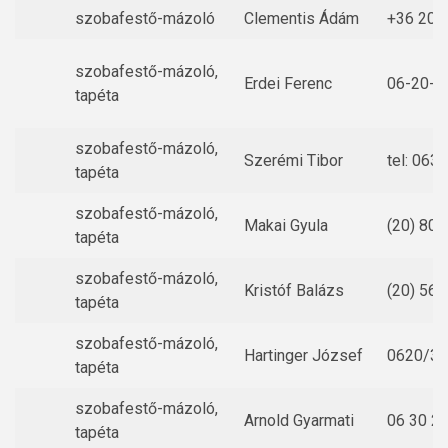
szobafestő-mázoló
Clementis Ádám
+36 20 
szobafestő-mázoló,
Erdei Ferenc
06-20-9
tapéta
szobafestő-mázoló,
Szerémi Tibor
tel: 06
tapéta
szobafestő-mázoló,
Makai Gyula
(20) 805
tapéta
szobafestő-mázoló,
Kristóf Balázs
(20) 562
tapéta
szobafestő-mázoló,
Hartinger József
0620/3
tapéta
szobafestő-mázoló,
Arnold Gyarmati
06 30 2
tapéta