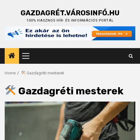
Skip
to
GAZDAGRÉT.VÁROSINFÓ.HU
content
100% HASZNOS HÍR- ÉS INFORMÁCIÓS PORTÁL
Primary
Menu
Home
Gazdagréti mesterek
Gazdagréti mesterek