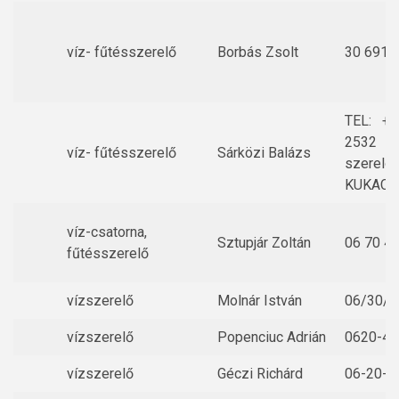
víz- fűtésszerelő
Borbás Zsolt
30 6918
TEL: +
2532
víz- fűtésszerelő
Sárközi Balázs
szerelo
KUKAC-g
víz-csatorna,
Sztupjár Zoltán
06 70 4
fűtésszerelő
vízszerelő
Molnár István
06/30/6
vízszerelő
Popenciuc Adrián
0620-40
vízszerelő
Géczi Richárd
06-20-4