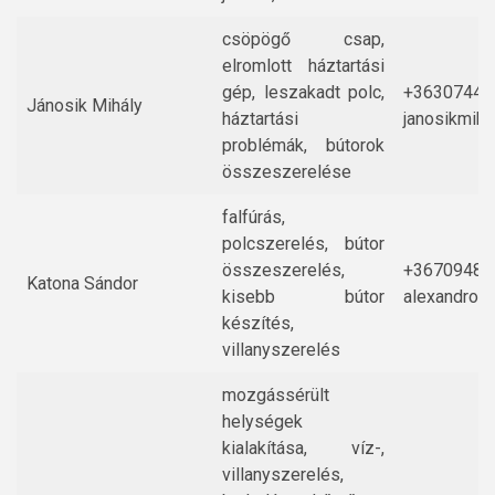
csöpögő csap,
elromlott háztartási
gép, leszakadt polc,
+36307447
Jánosik Mihály
háztartási
janosikmih
problémák, bútorok
összeszerelése
falfúrás,
polcszerelés, bútor
összeszerelés,
+36709483
Katona Sándor
kisebb bútor
alexandros
készítés,
villanyszerelés
mozgássérült
helységek
kialakítása, víz-,
villanyszerelés,