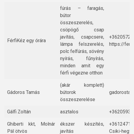
fúrás – faragás,
bútor
összeszerelés,
csöpögő csap
javítás, csapcsere,
+36205721
FérfiKéz egy órára
lámpa felszerelés,
https://ferf
polc felfúrás, sövény
nyírás, fűnyírás,
minden amit egy
férfi végezne otthon
(akár komplett)
Gádoros Tamás
bútorok
gadorostam
összeszerelése
Gálfi Zoltán
asztalos
+36205930
Ghiberti kkt, Molnár
ékszer készítés,
+36124710
Pál ötvös
javítás
Csiki-hegye