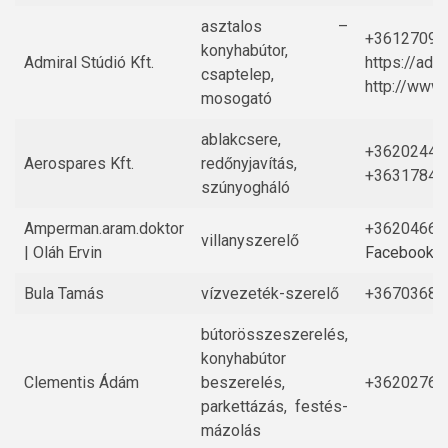
asztalos –
+36127090
konyhabútor,
Admiral Stúdió Kft.
https://admi
csaptelep,
http://www.
mosogató
ablakcsere,
+36202445
Aerospares Kft.
redőnyjavítás,
+36317843
szúnyogháló
Amperman.aram.doktor
+36204667
villanyszerelő
| Oláh Ervin
Facebook
Bula Tamás
vízvezeték-szerelő
+36703687
bútorösszeszerelés,
konyhabútor
Clementis Ádám
beszerelés,
+36202766
parkettázás, festés-
mázolás