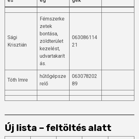
és
ég
gek
Fémszerke
zetek
bontása,
Sági
063086114
zöldterület
Krisztián
21
kezelést,
udvartakarít
ás.
hűtőgépsze
063078202
Tóth Imre
relő
89
Új lista – feltöltés alatt