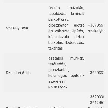
festés, mázolás,
tapétázás, laminált
parkettázás,
gipszkarton előtét
+36705610
Székely Béla
és válaszfal építés,
szekelybel
kőmintázatú delap
burkolás, flóderezés,
takarítás
asztalos munkák,
tetőfedés,
gipszkarton,
Szendrei Attila
+36203375
különleges építési-
szerelési
kívánságok
+36203352
+36124614