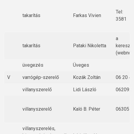
Tel: 0
takarítás
Farkas Vivien
3581
a ho
takarítás
Pataki Nikoletta
keresztü
(webnot
üvegezés
Üveges
V
varrógép-szerelő
Kozák Zoltán
06 20 4
villanyszerelő
Lidi László
062092
villanyszerelő
Kaló B. Péter
063051
villanyszerelés,