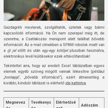
Gazdagréti mesterek, szolgáltatók, üzletek vagy bármi
kapcsolódó információ. Ha Ön nem szerepel még itt, de
szeretne, a Csatlakozás menüpont alatt találhat bővebb
információt. Az e-mail címekben a SPAM robotok miatt van
a
@ jel
előtt és után
egy-egy kötőjel
pluszban használva,
elektronikus levél küldésekor ezek eltávolítandóak!
Tekintettel arra, hogy az eredeti Excel táblázatban egyes
elemek egyéb szöveg mögött vannak linkesítve (például
„honlapja”, „bővebb információ”), ezért átmenetileg a
korábbi, kiinduló táblázat is elérhető
ide
kattintva
.
Megnevez
Tevékenys
Elérhetősé
Adószám