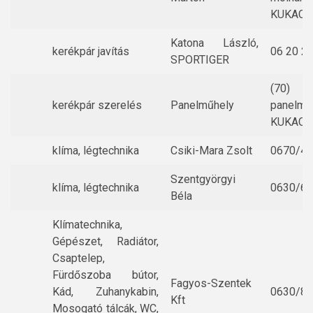
KUKAC-g
Katona László,
kerékpár javítás
06 20 2
SPORTIGER
(70) 4
kerékpár szerelés
Panelműhely
panelmu
KUKAC-g
klíma, légtechnika
Csiki-Mara Zsolt
0670/4
Szentgyörgyi
klíma, légtechnika
0630/66
Béla
Klímatechnika,
Gépészet, Radiátor,
Csaptelep,
Fürdőszoba bútor,
Fagyos-Szentek
Kád, Zuhanykabin,
0630/83
Kft
Mosogató tálcák, WC,