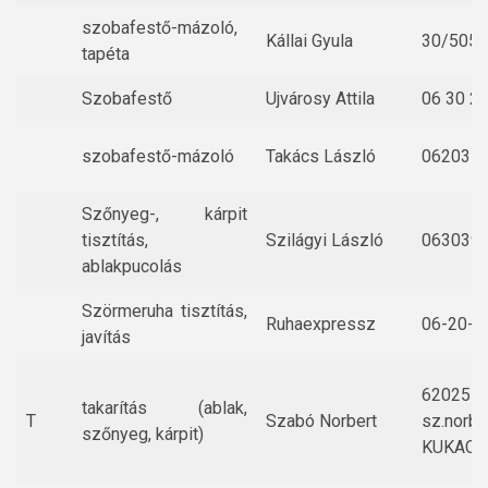
szobafestő-mázoló,
Kállai Gyula
30/505-
tapéta
Szobafestő
Ujvárosy Attila
06 30 2
szobafestő-mázoló
Takács László
062031
Szőnyeg-, kárpit
tisztítás,
Szilágyi László
063039
ablakpucolás
Szörmeruha tisztítás,
Ruhaexpressz
06-20-2
javítás
6202517
takarítás (ablak,
T
Szabó Norbert
sz.norbe
szőnyeg, kárpit)
KUKAC-g