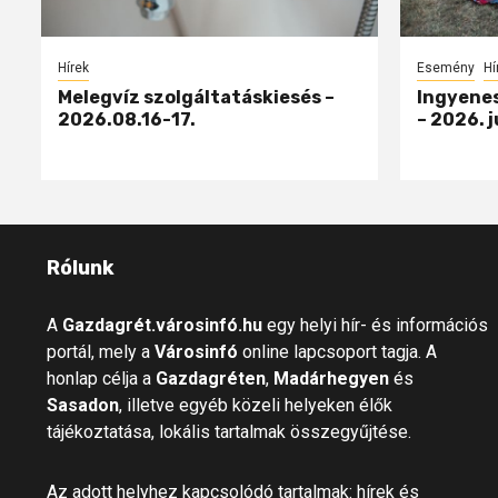
Hírek
Esemény
Hí
Melegvíz szolgáltatáskiesés –
Ingyenes
2026.08.16-17.
– 2026. j
Rólunk
A
Gazdagrét.városinfó.hu
egy helyi hír- és információs
portál, mely a
Városinfó
online lapcsoport tagja. A
honlap célja a
Gazdagréten
,
Madárhegyen
és
Sasadon
, illetve egyéb közeli helyeken élők
tájékoztatása, lokális tartalmak összegyűjtése.
Az adott helyhez kapcsolódó tartalmak: hírek és