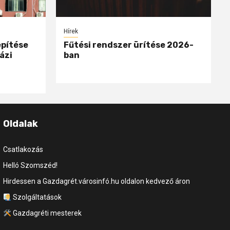
Hírek
epítése
Fűtési rendszer ürítése 2026-
ázi
ban
Oldalak
Csatlakozás
Helló Szomszéd!
Hirdessen a Gazdagrét.városinfó.hu oldalon kedvező áron
Szolgáltatások
Gazdagréti mesterek