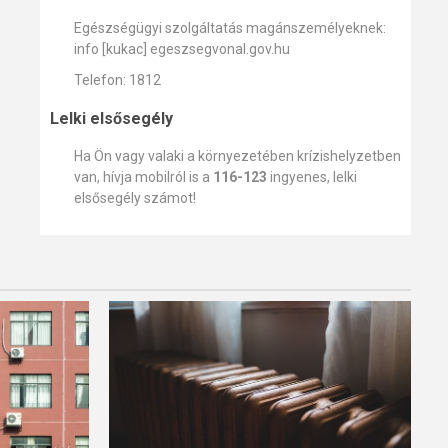
Egészségügyi szolgáltatás magánszemélyeknek:
info [kukac] egeszsegvonal.gov.hu
Telefon: 1812
Lelki elsősegély
Ha Ön vagy valaki a környezetében krízishelyzetben
van, hívja mobilról is a
116-123
ingyenes, lelki
elsősegély számot!