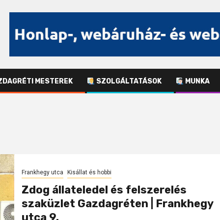
DAGRÉTI MESTEREK
SZOLGÁLTATÁSOK
MUNKA
Frankhegy utca
Kisállat és hobbi
Zdog állateledel és felszerelés
szaküzlet Gazdagréten | Frankhegy
utca 9.