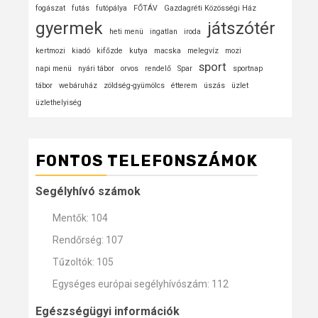
fogászat
futás
futópálya
FŐTÁV
Gazdagréti Közösségi Ház
gyermek
játszótér
heti menü
ingatlan
iroda
kertmozi
kiadó
kifőzde
kutya
macska
melegvíz
mozi
sport
napi menü
nyári tábor
orvos
rendelő
Spar
sportnap
tábor
webáruház
zöldség-gyümölcs
étterem
úszás
üzlet
üzlethelyiség
FONTOS TELEFONSZÁMOK
Segélyhívó számok
Mentők: 104
Rendőrség: 107
Tűzoltók: 105
Egységes európai segélyhívószám: 112
Egészségügyi információk