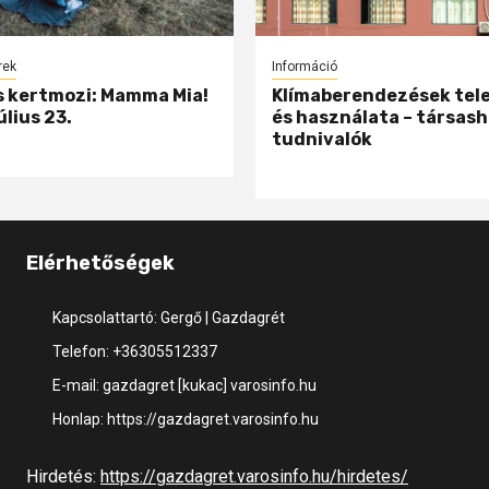
rek
Információ
 kertmozi: Mamma Mia!
Klímaberendezések tel
úlius 23.
és használata – társash
tudnivalók
Elérhetőségek
Kapcsolattartó: Gergő | Gazdagrét
Telefon: +36305512337
E-mail: gazdagret [kukac] varosinfo.hu
Honlap: https://gazdagret.varosinfo.hu
Hirdetés:
https://gazdagret.varosinfo.hu/hirdetes/