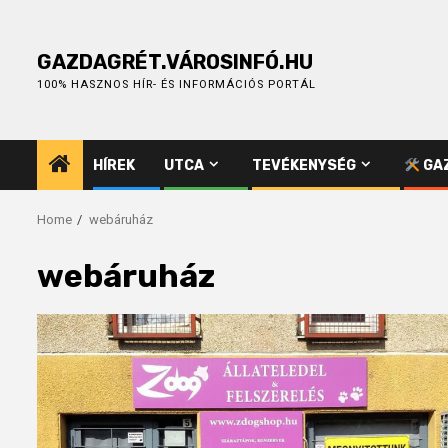
Skip
to
content
GAZDAGRÉT.VÁROSINFÓ.HU
100% HASZNOS HÍR- ÉS INFORMÁCIÓS PORTÁL
HÍREK
UTCA
TEVÉKENYSÉG
GAZ
Home
webáruház
webáruház