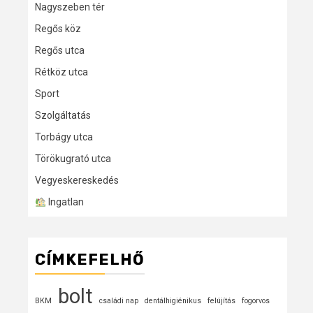
Nagyszeben tér
Regős köz
Regős utca
Rétköz utca
Sport
Szolgáltatás
Torbágy utca
Törökugrató utca
Vegyeskereskedés
Ingatlan
CÍMKEFELHŐ
bolt
BKM
családi nap
dentálhigiénikus
felújítás
fogorvos