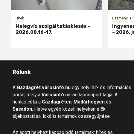
Hírek
Esemény
Hí
Melegvíz szolgáltatáskiesés –
Ingyenes
2026.08.16-17.
– 2026. j
Rólunk
A
Gazdagrét.városinfó.hu
egy helyi hír- és információs
portál, mely a
Városinfó
online lapcsoport tagja. A
honlap célja a
Gazdagréten
,
Madárhegyen
és
Sasadon
, illetve egyéb közeli helyeken élők
tájékoztatása, lokális tartalmak összegyűjtése.
Az adott helyhez kapcsolódó tartalmak: hírek és