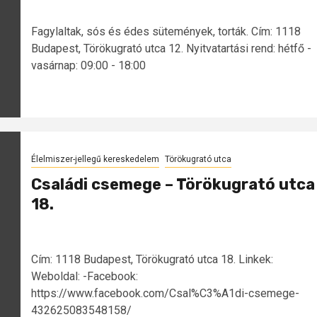
Fagylaltak, sós és édes sütemények, torták. Cím: 1118
Budapest, Törökugrató utca 12. Nyitvatartási rend: hétfő -
vasárnap: 09:00 - 18:00
Élelmiszer-jellegű kereskedelem
Törökugrató utca
Családi csemege – Törökugrató utca
18.
Cím: 1118 Budapest, Törökugrató utca 18. Linkek:
Weboldal: -Facebook:
https://www.facebook.com/Csal%C3%A1di-csemege-
432625083548158/