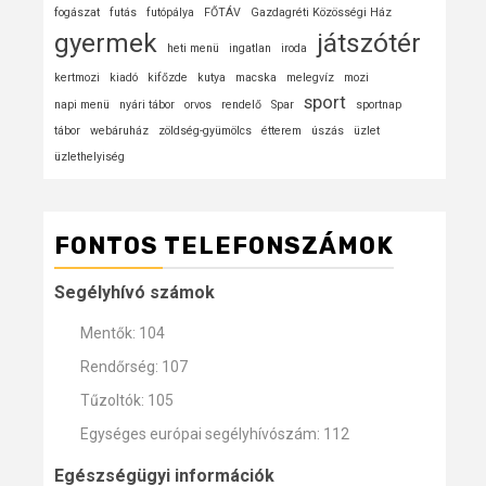
fogászat
futás
futópálya
FŐTÁV
Gazdagréti Közösségi Ház
gyermek
játszótér
heti menü
ingatlan
iroda
kertmozi
kiadó
kifőzde
kutya
macska
melegvíz
mozi
sport
napi menü
nyári tábor
orvos
rendelő
Spar
sportnap
tábor
webáruház
zöldség-gyümölcs
étterem
úszás
üzlet
üzlethelyiség
FONTOS TELEFONSZÁMOK
Segélyhívó számok
Mentők: 104
Rendőrség: 107
Tűzoltók: 105
Egységes európai segélyhívószám: 112
Egészségügyi információk