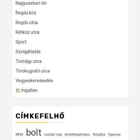
Nagyszeben tér
Regős köz
Regős utca
Rétköz utca
Sport
Szolgáltatás
Torbágy utca
Törökugrató utca
Vegyeskereskedés
Ingatlan
CÍMKEFELHŐ
bolt
BKM
családi nap
dentálhigiénikus
felújítás
fogorvos