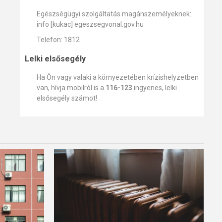
Egészségügyi szolgáltatás magánszemélyeknek:
info [kukac] egeszsegvonal.gov.hu
Telefon: 1812
Lelki elsősegély
Ha Ön vagy valaki a környezetében krízishelyzetben
van, hívja mobilról is a
116-123
ingyenes, lelki
elsősegély számot!