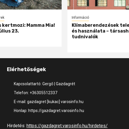
rek
Információ
 kertmozi: Mamma Mia!
Klímaberendezések tel
úlius 23.
és használata – társash
tudnivalók
Elérhetőségek
Kapcsolattartó: Gergő | Gazdagrét
Telefon: +36305512337
E-mail: gazdagret [kukac] varosinfo.hu
Honlap: https://gazdagret.varosinfo.hu
Hirdetés:
https://gazdagret.varosinfo.hu/hirdetes/