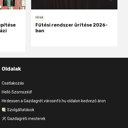
Hírek
epítése
Fűtési rendszer ürítése 2026-
ázi
ban
Oldalak
Csatlakozás
Helló Szomszéd!
Hirdessen a Gazdagrét.városinfó.hu oldalon kedvező áron
Szolgáltatások
Gazdagréti mesterek