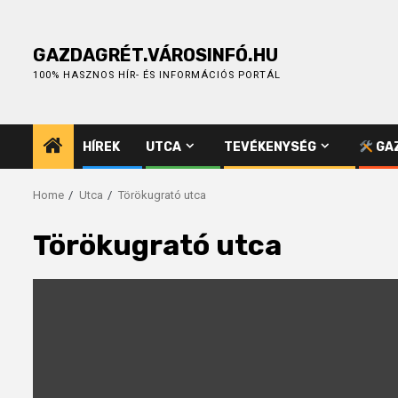
Skip
to
content
GAZDAGRÉT.VÁROSINFÓ.HU
100% HASZNOS HÍR- ÉS INFORMÁCIÓS PORTÁL
HÍREK
UTCA
TEVÉKENYSÉG
GAZ
Home
Utca
Törökugrató utca
Törökugrató utca