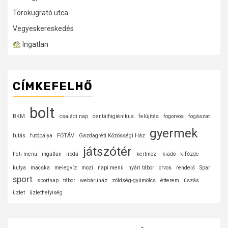
Törökugrató utca
Vegyeskereskedés
Ingatlan
CÍMKEFELHŐ
bolt
BKM
családi nap
dentálhigiénikus
felújítás
fogorvos
fogászat
gyermek
futás
futópálya
FŐTÁV
Gazdagréti Közösségi Ház
játszótér
heti menü
ingatlan
iroda
kertmozi
kiadó
kifőzde
kutya
macska
melegvíz
mozi
napi menü
nyári tábor
orvos
rendelő
Spar
sport
sportnap
tábor
webáruház
zöldség-gyümölcs
étterem
úszás
üzlet
üzlethelyiség