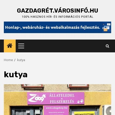
Skip
to
GAZDAGRÉT.VÁROSINFÓ.HU
content
100% HASZNOS HÍR- ÉS INFORMÁCIÓS PORTÁL
Primary
Menu
Home
kutya
kutya