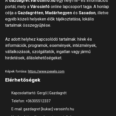
A
Gazdagrét.városinfó.hu
egy helyi hír- és információs
portál, mely a
Városinfó
online lapcsoport tagja. A honlap
célja a
Gazdagréten
,
Madárhegyen
és
Sasadon
, illetve
egyéb közeli helyeken élők tájékoztatása, lokális
tartalmak összegyűjtése.
Az adott helyhez kapcsolódó tartalmak: hírek és
információk, programok, események, intézmények,
vállalkozások, szolgáltatók, ingatlan vagy jármű
hirdetések, álláslehetőségeket.
Képek forrása:
https://www.pexels.com
Elérhetőségek
Kapcsolattartó: Gergő | Gazdagrét
Telefon: +36305512337
E-mail: gazdagret [kukac] varosinfo.hu