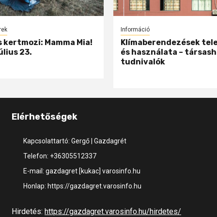
rek
Információ
 kertmozi: Mamma Mia!
Klímaberendezések tel
úlius 23.
és használata – társash
tudnivalók
Elérhetőségek
Kapcsolattartó: Gergő | Gazdagrét
Telefon: +36305512337
E-mail: gazdagret [kukac] varosinfo.hu
Honlap: https://gazdagret.varosinfo.hu
Hirdetés:
https://gazdagret.varosinfo.hu/hirdetes/