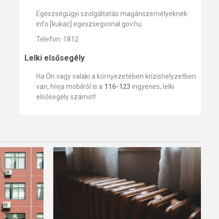
Egészségügyi szolgáltatás magánszemélyeknek:
info [kukac] egeszsegvonal.gov.hu
Telefon: 1812
Lelki elsősegély
Ha Ön vagy valaki a környezetében krízishelyzetben
van, hívja mobilról is a
116-123
ingyenes, lelki
elsősegély számot!