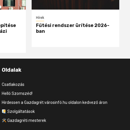
Hírek
epítése
Fűtési rendszer ürítése 2026-
ázi
ban
Oldalak
Csatlakozás
Helló Szomszéd!
Hirdessen a Gazdagrét.városinfó.hu oldalon kedvező áron
Szolgáltatások
Gazdagréti mesterek