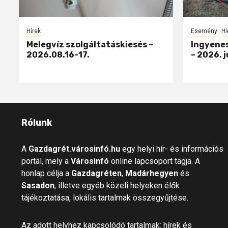
Hírek
Esemény
Hí
Melegvíz szolgáltatáskiesés –
Ingyenes
2026.08.16-17.
– 2026. j
Rólunk
A
Gazdagrét.városinfó.hu
egy helyi hír- és információs
portál, mely a
Városinfó
online lapcsoport tagja. A
honlap célja a
Gazdagréten
,
Madárhegyen
és
Sasadon
, illetve egyéb közeli helyeken élők
tájékoztatása, lokális tartalmak összegyűjtése.
Az adott helyhez kapcsolódó tartalmak: hírek és