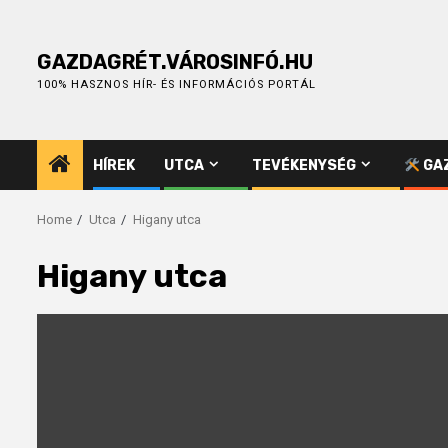
Skip
to
content
GAZDAGRÉT.VÁROSINFÓ.HU
100% HASZNOS HÍR- ÉS INFORMÁCIÓS PORTÁL
HÍREK
UTCA
TEVÉKENYSÉG
GAZ
Home
Utca
Higany utca
Higany utca