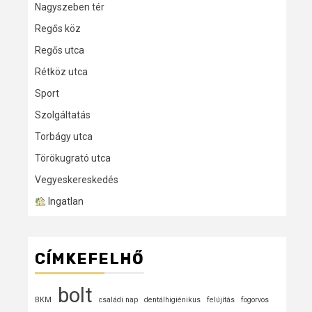
Nagyszeben tér
Regős köz
Regős utca
Rétköz utca
Sport
Szolgáltatás
Torbágy utca
Törökugrató utca
Vegyeskereskedés
Ingatlan
CÍMKEFELHŐ
bolt
BKM
családi nap
dentálhigiénikus
felújítás
fogorvos