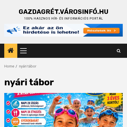
Skip
to
GAZDAGRÉT.VÁROSINFÓ.HU
content
100% HASZNOS HÍR- ÉS INFORMÁCIÓS PORTÁL
Primary
Menu
Home
nyári tábor
nyári tábor