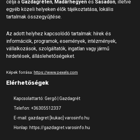
célja a
Gazdagréten
,
Madárhegyen
és
Sasadon
, illetve
egyéb közeli helyeken élők tájékoztatása, lokális
tartalmak összegyűjtése.
Az adott helyhez kapcsolódó tartalmak: hírek és
információk, programok, események, intézmények,
vállalkozások, szolgáltatók, ingatlan vagy jármű
hirdetések, álláslehetőségeket.
Képek forrása:
https://www.pexels.com
Elérhetőségek
Kapcsolattartó: Gergő | Gazdagrét
Telefon: +36305512337
E-mail: gazdagret [kukac] varosinfo.hu
Honlap: https://gazdagret.varosinfo.hu