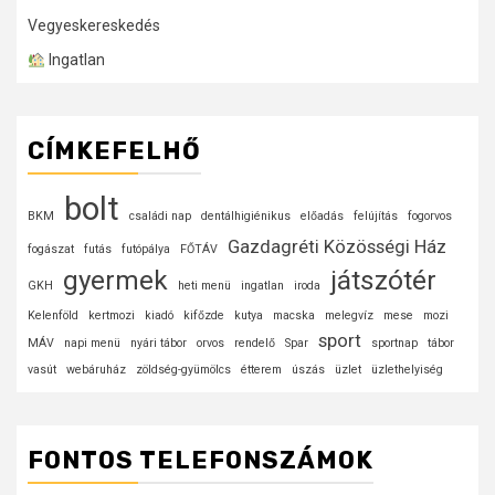
Vegyeskereskedés
Ingatlan
CÍMKEFELHŐ
bolt
BKM
családi nap
dentálhigiénikus
előadás
felújítás
fogorvos
Gazdagréti Közösségi Ház
fogászat
futás
futópálya
FŐTÁV
gyermek
játszótér
GKH
heti menü
ingatlan
iroda
Kelenföld
kertmozi
kiadó
kifőzde
kutya
macska
melegvíz
mese
mozi
sport
MÁV
napi menü
nyári tábor
orvos
rendelő
Spar
sportnap
tábor
vasút
webáruház
zöldség-gyümölcs
étterem
úszás
üzlet
üzlethelyiség
FONTOS TELEFONSZÁMOK