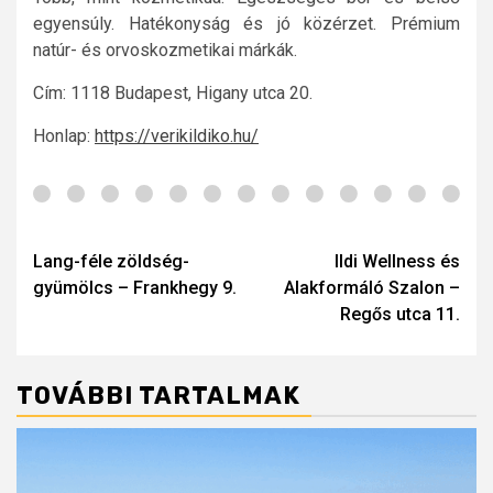
egyensúly. Hatékonyság és jó közérzet. Prémium
natúr- és orvoskozmetikai márkák.
Cím: 1118 Budapest, Higany utca 20.
Honlap:
https://verikildiko.hu/
Post
navigation
Lang-féle zöldség-
Ildi Wellness és
gyümölcs – Frankhegy 9.
Alakformáló Szalon –
Regős utca 11.
TOVÁBBI TARTALMAK