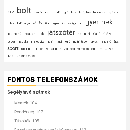
bolt
BKM
családi nap
dentálhigiénikus
felújítás
fogorvos
fogászat
gyermek
futás
futópálya
FŐTÁV
Gazdagréti Közösségi Ház
játszótér
heti menü
ingatlan
iroda
kertmozi
kiadó
kifőzde
kutya
macska
melegvíz
mozi
napi menü
nyári tábor
orvos
rendelő
Spar
sport
sportnap
tábor
webáruház
zöldség-gyümölcs
étterem
úszás
üzlet
üzlethelyiség
FONTOS TELEFONSZÁMOK
Segélyhívó számok
Mentők: 104
Rendőrség: 107
Tűzoltók: 105