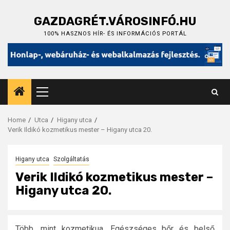
Skip
to
GAZDAGRÉT.VÁROSINFÓ.HU
content
100% HASZNOS HÍR- ÉS INFORMÁCIÓS PORTÁL
Primary
Menu
Home
Utca
Higany utca
Verik Ildikó kozmetikus mester – Higany utca 20.
Higany utca
Szolgáltatás
Verik Ildikó kozmetikus mester –
Higany utca 20.
Több, mint kozmetikua. Egészséges bőr és belső