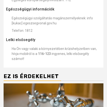
Egységes európai segélyhívószám: 112
Egészségügyi információk
Egészségügyi szolgáltatás magánszemélyeknek: info
[kukac] egeszsegvonal.gov.hu
Telefon: 1812
Lelki elsősegély
Ha Ön vagy valaki a környezetében krízishelyzetben van,
hívja mobilról is a
116-123
ingyenes, lelki elsősegély
számot!
EZ IS ÉRDEKELHET