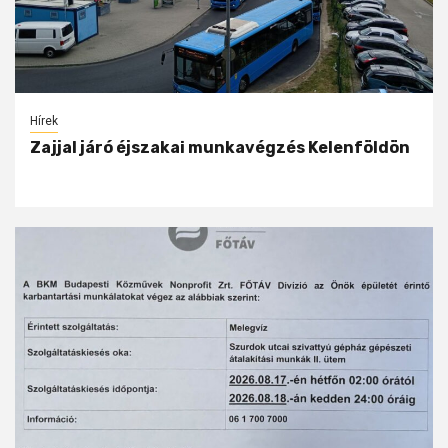
Hírek
Zajjal járó éjszakai munkavégzés Kelenföldön