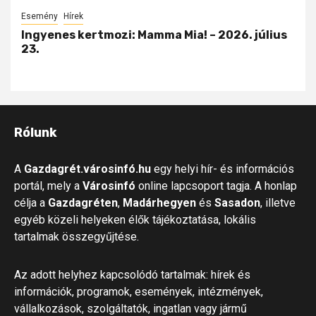
Esemény
Hírek
Ingyenes kertmozi: Mamma Mia! – 2026. július
23.
Rólunk
A
Gazdagrét.városinfó.hu
egy helyi hír- és információs
portál, mely a
Városinfó
online lapcsoport tagja. A honlap
célja a
Gazdagréten
,
Madárhegyen
és
Sasadon
, illetve
egyéb közeli helyeken élők tájékoztatása, lokális
tartalmak összegyűjtése.
Az adott helyhez kapcsolódó tartalmak: hírek és
információk, programok, események, intézmények,
vállalkozások, szolgáltatók, ingatlan vagy jármű