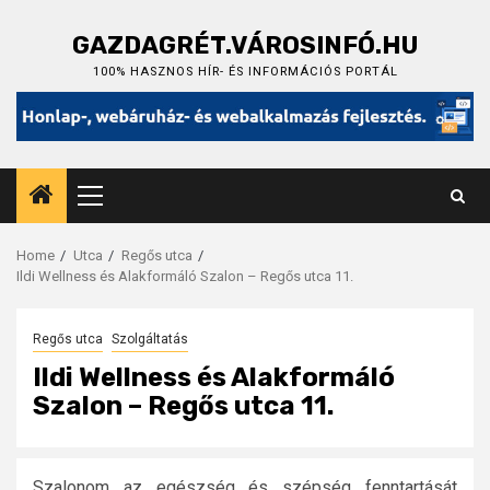
Skip
to
GAZDAGRÉT.VÁROSINFÓ.HU
content
100% HASZNOS HÍR- ÉS INFORMÁCIÓS PORTÁL
Primary
Menu
Home
Utca
Regős utca
Ildi Wellness és Alakformáló Szalon – Regős utca 11.
Regős utca
Szolgáltatás
Ildi Wellness és Alakformáló
Szalon – Regős utca 11.
Szalonom az egészség és szépség fenntartását