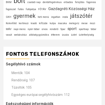
bolt
BKM
családi nap
dentálhigiénikus
előadás
felújítás
fogorvos
Gazdagréti Közösségi Ház
fogászat
futás
futópálya
FŐTÁV
gyermek
játszótér
GKH
heti menü
ingatlan
iroda
Kelenföld
kertmozi
kiadó
kifőzde
kutya
macska
melegvíz
mese
mozi
sport
MÁV
napi menü
nyári tábor
orvos
rendelő
Spar
sportnap
tábor
vasút
webáruház
zöldség-gyümölcs
étterem
úszás
üzlet
üzlethelyiség
FONTOS TELEFONSZÁMOK
Segélyhívó számok
Mentők: 104
Rendőrség: 107
Tűzoltók: 105
Egységes európai segélyhívószám: 112
Egészségügyi információk