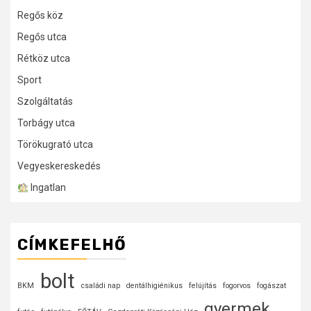
Regős köz
Regős utca
Rétköz utca
Sport
Szolgáltatás
Torbágy utca
Törökugrató utca
Vegyeskereskedés
Ingatlan
CÍMKEFELHŐ
bolt
BKM
családi nap
dentálhigiénikus
felújítás
fogorvos
fogászat
gyermek