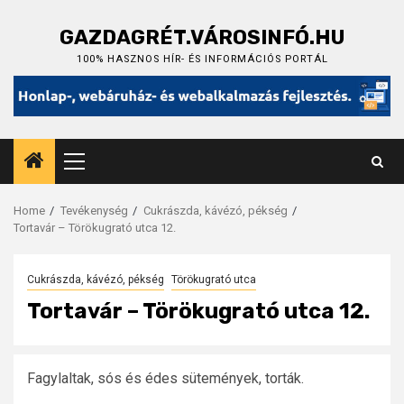
Skip
to
GAZDAGRÉT.VÁROSINFÓ.HU
content
100% HASZNOS HÍR- ÉS INFORMÁCIÓS PORTÁL
Primary
Menu
Home
Tevékenység
Cukrászda, kávézó, pékség
Tortavár – Törökugrató utca 12.
Cukrászda, kávézó, pékség
Törökugrató utca
Tortavár – Törökugrató utca 12.
Fagylaltak, sós és édes sütemények, torták.