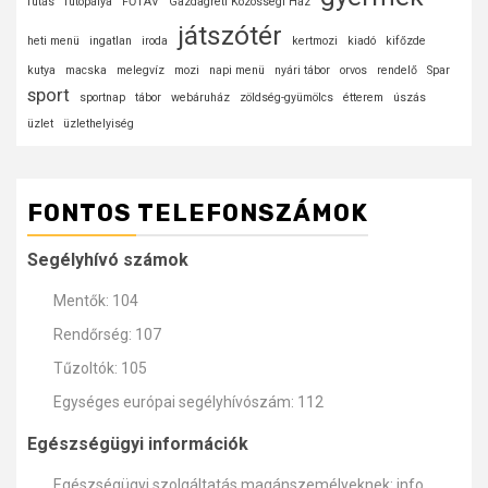
futás
futópálya
FŐTÁV
Gazdagréti Közösségi Ház
játszótér
heti menü
ingatlan
iroda
kertmozi
kiadó
kifőzde
kutya
macska
melegvíz
mozi
napi menü
nyári tábor
orvos
rendelő
Spar
sport
sportnap
tábor
webáruház
zöldség-gyümölcs
étterem
úszás
üzlet
üzlethelyiség
FONTOS TELEFONSZÁMOK
Segélyhívó számok
Mentők: 104
Rendőrség: 107
Tűzoltók: 105
Egységes európai segélyhívószám: 112
Egészségügyi információk
Egészségügyi szolgáltatás magánszemélyeknek: info