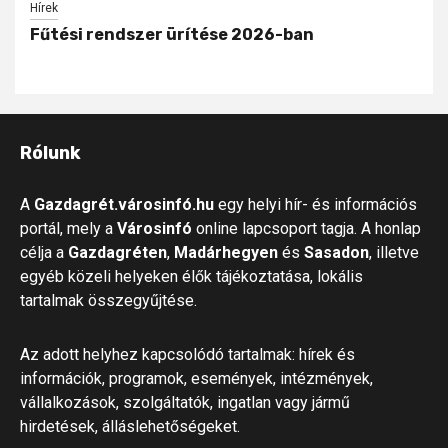
Hírek
Fűtési rendszer ürítése 2026-ban
Rólunk
A
Gazdagrét.városinfó.hu
egy helyi hír- és információs
portál, mely a
Városinfó
online lapcsoport tagja. A honlap
célja a
Gazdagréten
,
Madárhegyen
és
Sasadon
, illetve
egyéb közeli helyeken élők tájékoztatása, lokális
tartalmak összegyűjtése.
Az adott helyhez kapcsolódó tartalmak: hírek és
információk, programok, események, intézmények,
vállalkozások, szolgáltatók, ingatlan vagy jármű
hirdetések, álláslehetőségeket.