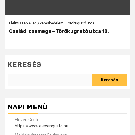
Élelmiszer-jellegű kereskedelem
Törökugrató utca
Családi csemege – Törökugrató utca 18.
KERESÉS
Keresés
NAPI MENÜ
Eleven Gusto
https://www.elevengusto.hu