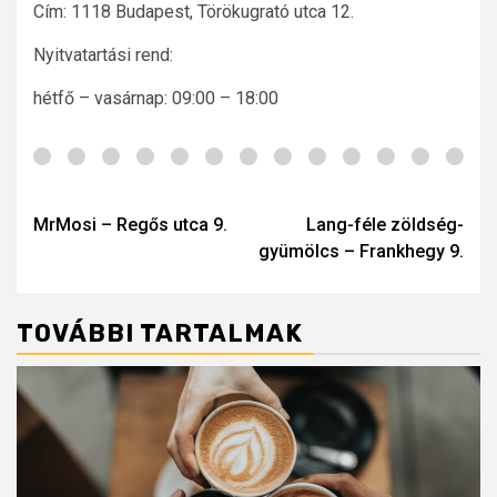
Cím: 1118 Budapest, Törökugrató utca 12.
Nyitvatartási rend:
hétfő – vasárnap: 09:00 – 18:00
Post
navigation
MrMosi – Regős utca 9.
Lang-féle zöldség-
gyümölcs – Frankhegy 9.
TOVÁBBI TARTALMAK