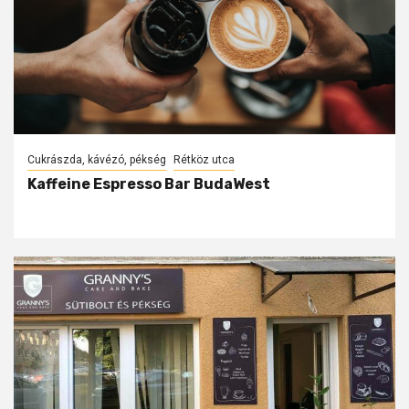
Cukrászda, kávézó, pékség
Rétköz utca
Kaffeine Espresso Bar BudaWest