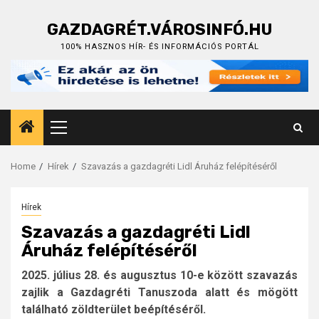
Skip
to
GAZDAGRÉT.VÁROSINFÓ.HU
content
100% HASZNOS HÍR- ÉS INFORMÁCIÓS PORTÁL
Primary
Menu
Home
Hírek
Szavazás a gazdagréti Lidl Áruház felépítéséről
Hírek
Szavazás a gazdagréti Lidl
Áruház felépítéséről
2025. július 28. és augusztus 10-e között szavazás
zajlik a Gazdagréti Tanuszoda alatt és mögött
található zöldterület beépítéséről.