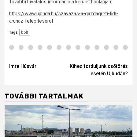
További hivatalos információ a kerület honlapján:
https://www.ujbuda.hu/szavazas-a-gazdagreti-lidl-
aruhaz-felepiteserol
bolt
Tags:
Post
navigation
Imre Húsvár
Kihez forduljunk csőtörés
esetén Újbudán?
TOVÁBBI TARTALMAK