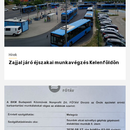
Hírek
Zajjal járó éjszakai munkavégzés Kelenföldön