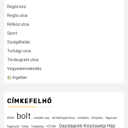
Regős köz
Regős utca
Rétköz utca
Sport
Szolgáltatás
Torbágy utca
Törökugrató utca
Vegyeskereskedés
Ingatlan
CÍMKEFELHŐ
bolt
BKM
családi nap
dentálhigiénikus
előadás
felújítás
fogorvos
Gazdagréti Közösségi Ház
fogászat
futás
futópálya
FŐTÁV