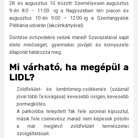
28. és augusztus 10. között. Személyesen augusztus
9-én 8:0 – 11:00 -ig a Nagyszeben téri piacon és
augusztus 10-én 9:00 – 12:00-ig a Szentangyalok
Plébánia udvarán (lakcímkártyával).
Döntése évtizedekre velünk marad! Szavazatával saját
élete minőségét, gyermekei jövőjét és környezete
állapotát határozza meg.
Mi várható, ha megépül a
LIDL?
Zöldfelület- és lombtömeg-csökkenés (száznál
jóval több fa kivágása): kevesebb oxigén, kevesebb
pormegkötés.
A parkolóba telepített fák fele azonnal kipusztul,
másik fele csenevész marad: nem képesek pótolni
a már meglévő zöldfelület természetei
szolgáltatásait.