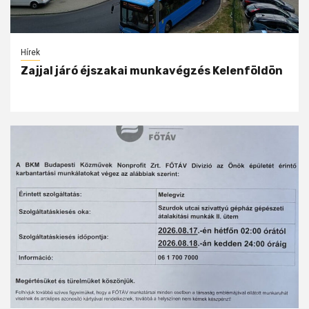
Hírek
Zajjal járó éjszakai munkavégzés Kelenföldön