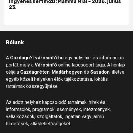
Ingyenes kertmozi: Mamma Mia! – 2026. július
23.
Rólunk
A
Gazdagrét.városinfó.hu
egy helyi hír- és információs
portál, mely a
Városinfó
online lapcsoport tagja. A honlap
célja a
Gazdagréten
,
Madárhegyen
és
Sasadon
, illetve
egyéb közeli helyeken élők tájékoztatása, lokális
tartalmak összegyűjtése.
Az adott helyhez kapcsolódó tartalmak: hírek és
információk, programok, események, intézmények,
vállalkozások, szolgáltatók, ingatlan vagy jármű
hirdetések, álláslehetőségeket.