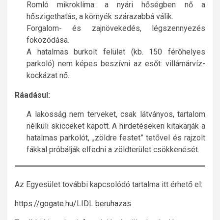
Romló mikroklíma: a nyári hőségben nő a
hőszigethatás, a környék szárazabbá válik.
Forgalom- és zajnövekedés, légszennyezés
fokozódása.
A hatalmas burkolt felület (kb. 150 férőhelyes
parkoló) nem képes beszívni az esőt: villámárvíz-
kockázat nő.
Ráadásul:
A lakosság nem terveket, csak látványos, tartalom
nélküli skicceket kapott. A hirdetéseken kitakarják a
hatalmas parkolót, „zöldre festet” tetővel és rajzolt
fákkal próbálják elfedni a zöldterület csökkenését.
Az Egyesület további kapcsolódó tartalma itt érhető el:
https://gogate.hu/LIDL beruhazas