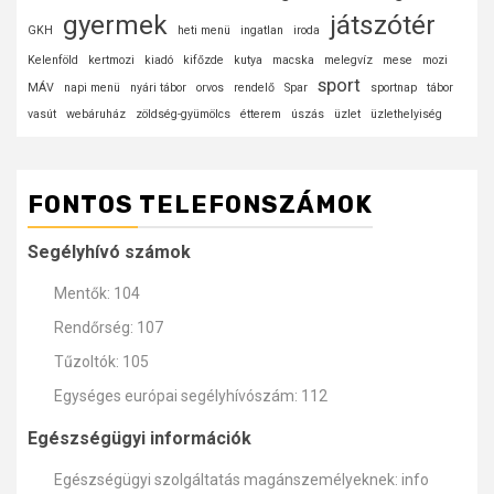
gyermek
játszótér
GKH
heti menü
ingatlan
iroda
Kelenföld
kertmozi
kiadó
kifőzde
kutya
macska
melegvíz
mese
mozi
sport
MÁV
napi menü
nyári tábor
orvos
rendelő
Spar
sportnap
tábor
vasút
webáruház
zöldség-gyümölcs
étterem
úszás
üzlet
üzlethelyiség
FONTOS TELEFONSZÁMOK
Segélyhívó számok
Mentők: 104
Rendőrség: 107
Tűzoltók: 105
Egységes európai segélyhívószám: 112
Egészségügyi információk
Egészségügyi szolgáltatás magánszemélyeknek: info