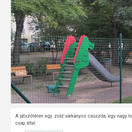
A játszótéren egy zöld sárkányos csúszda, egy nagy ho
csap által.