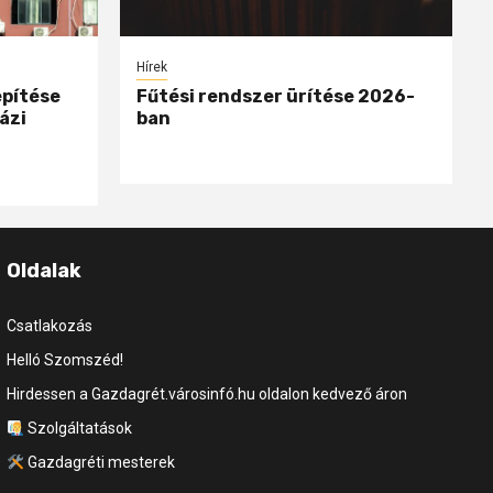
Hírek
epítése
Fűtési rendszer ürítése 2026-
ázi
ban
Oldalak
Csatlakozás
Helló Szomszéd!
Hirdessen a Gazdagrét.városinfó.hu oldalon kedvező áron
Szolgáltatások
Gazdagréti mesterek