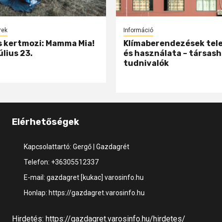
rek
Információ
 kertmozi: Mamma Mia!
Klímaberendezések tel
úlius 23.
és használata – társash
tudnivalók
Elérhetőségek
Kapcsolattartó: Gergő | Gazdagrét
Telefon: +36305512337
E-mail: gazdagret [kukac] varosinfo.hu
Honlap: https://gazdagret.varosinfo.hu
Hirdetés:
https://gazdagret.varosinfo.hu/hirdetes/