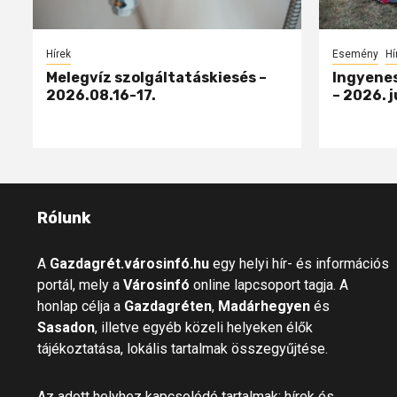
Hírek
Esemény
Hí
Melegvíz szolgáltatáskiesés –
Ingyenes
2026.08.16-17.
– 2026. j
Rólunk
A
Gazdagrét.városinfó.hu
egy helyi hír- és információs
portál, mely a
Városinfó
online lapcsoport tagja. A
honlap célja a
Gazdagréten
,
Madárhegyen
és
Sasadon
, illetve egyéb közeli helyeken élők
tájékoztatása, lokális tartalmak összegyűjtése.
Az adott helyhez kapcsolódó tartalmak: hírek és