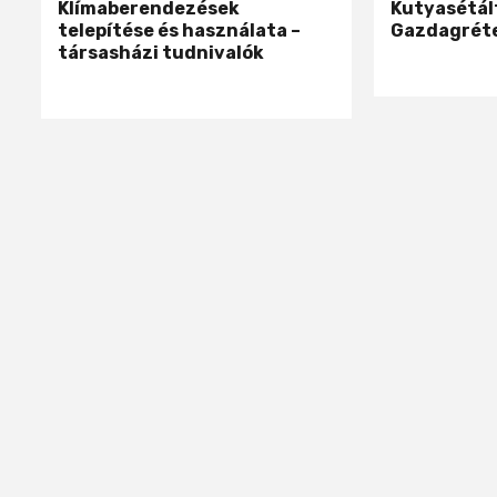
Klímaberendezések
Kutyasétál
telepítése és használata –
Gazdagrét
társasházi tudnivalók