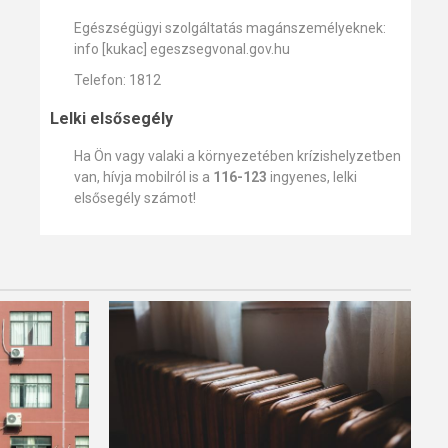
Egészségügyi szolgáltatás magánszemélyeknek:
info [kukac] egeszsegvonal.gov.hu
Telefon: 1812
Lelki elsősegély
Ha Ön vagy valaki a környezetében krízishelyzetben
van, hívja mobilról is a
116-123
ingyenes, lelki
elsősegély számot!