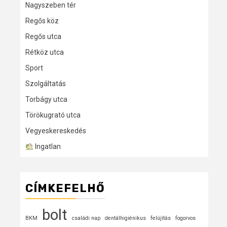
Nagyszeben tér
Regős köz
Regős utca
Rétköz utca
Sport
Szolgáltatás
Torbágy utca
Törökugrató utca
Vegyeskereskedés
Ingatlan
CÍMKEFELHŐ
bolt
BKM
családi nap
dentálhigiénikus
felújítás
fogorvos