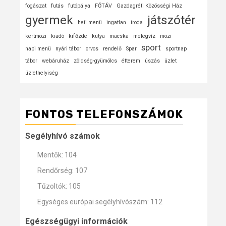
fogászat
futás
futópálya
FŐTÁV
Gazdagréti Közösségi Ház
gyermek
játszótér
heti menü
ingatlan
iroda
kertmozi
kiadó
kifőzde
kutya
macska
melegvíz
mozi
sport
napi menü
nyári tábor
orvos
rendelő
Spar
sportnap
tábor
webáruház
zöldség-gyümölcs
étterem
úszás
üzlet
üzlethelyiség
FONTOS TELEFONSZÁMOK
Segélyhívó számok
Mentők: 104
Rendőrség: 107
Tűzoltók: 105
Egységes európai segélyhívószám: 112
Egészségügyi információk