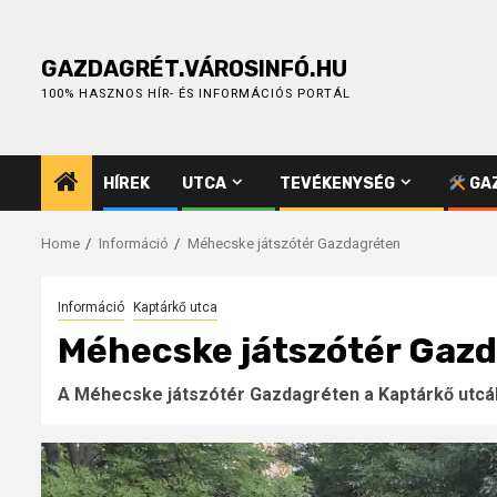
Skip
to
content
GAZDAGRÉT.VÁROSINFÓ.HU
100% HASZNOS HÍR- ÉS INFORMÁCIÓS PORTÁL
HÍREK
UTCA
TEVÉKENYSÉG
GAZ
Home
Információ
Méhecske játszótér Gazdagréten
Információ
Kaptárkő utca
Méhecske játszótér Gaz
A Méhecske játszótér Gazdagréten a Kaptárkő utcáb