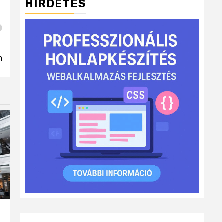
HIRDETÉS
n