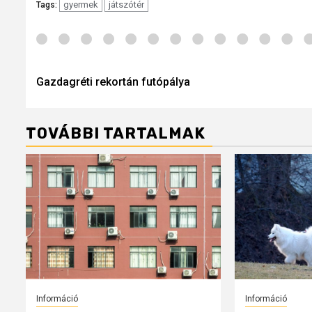
gyermek
játszótér
Tags:
Post
navigation
Gazdagréti rekortán futópálya
TOVÁBBI TARTALMAK
Információ
Információ