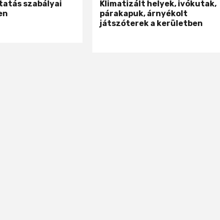
tatás szabályai
Klimatizált helyek, ivókutak,
en
párakapuk, árnyékolt
játszóterek a kerületben