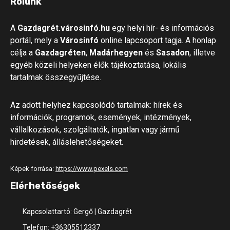
Rólunk
A
Gazdagrét.városinfó.hu
egy helyi hír- és információs
portál, mely a
Városinfó
online lapcsoport tagja. A honlap
célja a
Gazdagréten
,
Madárhegyen
és
Sasadon
, illetve
egyéb közeli helyeken élők tájékoztatása, lokális
tartalmak összegyűjtése.
Az adott helyhez kapcsolódó tartalmak: hírek és
információk, programok, események, intézmények,
vállalkozások, szolgáltatók, ingatlan vagy jármű
hirdetések, álláslehetőségeket.
Képek forrása:
https://www.pexels.com
Elérhetőségek
Kapcsolattartó: Gergő | Gazdagrét
Telefon: +36305512337