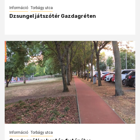
Információ
Torbágy utca
Dzsungel játszótér Gazdagréten
Információ
Torbágy utca