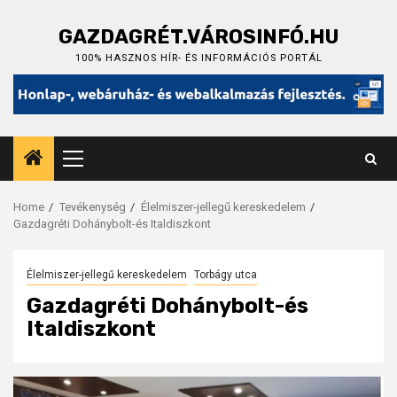
Skip
to
GAZDAGRÉT.VÁROSINFÓ.HU
content
100% HASZNOS HÍR- ÉS INFORMÁCIÓS PORTÁL
Primary
Menu
Home
Tevékenység
Élelmiszer-jellegű kereskedelem
Gazdagréti Dohánybolt-és Italdiszkont
Élelmiszer-jellegű kereskedelem
Torbágy utca
Gazdagréti Dohánybolt-és
Italdiszkont