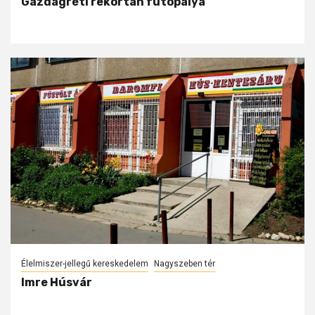
Gazdagréti rekortán futópálya
Élelmiszer-jellegű kereskedelem
Nagyszeben tér
Imre Húsvár