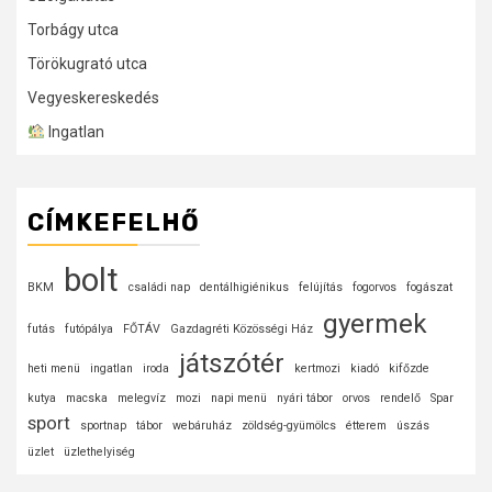
Torbágy utca
Törökugrató utca
Vegyeskereskedés
Ingatlan
CÍMKEFELHŐ
bolt
BKM
családi nap
dentálhigiénikus
felújítás
fogorvos
fogászat
gyermek
futás
futópálya
FŐTÁV
Gazdagréti Közösségi Ház
játszótér
heti menü
ingatlan
iroda
kertmozi
kiadó
kifőzde
kutya
macska
melegvíz
mozi
napi menü
nyári tábor
orvos
rendelő
Spar
sport
sportnap
tábor
webáruház
zöldség-gyümölcs
étterem
úszás
üzlet
üzlethelyiség