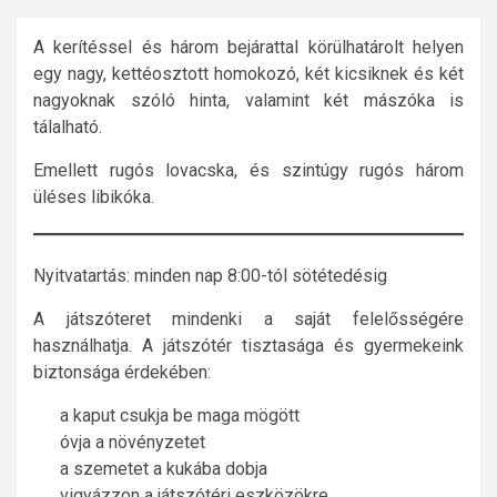
A kerítéssel és három bejárattal körülhatárolt helyen
egy nagy, kettéosztott homokozó, két kicsiknek és két
nagyoknak szóló hinta, valamint két mászóka is
tálalható.
Emellett rugós lovacska, és szintúgy rugós három
üléses libikóka.
Nyitvatartás: minden nap 8:00-tól sötétedésig
A játszóteret mindenki a saját felelősségére
használhatja. A játszótér tisztasága és gyermekeink
biztonsága érdekében:
a kaput csukja be maga mögött
óvja a növényzetet
a szemetet a kukába dobja
vigyázzon a játszótéri eszközökre.