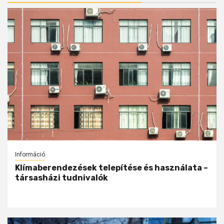
Információ
Klímaberendezések telepítése és használata –
társasházi tudnivalók