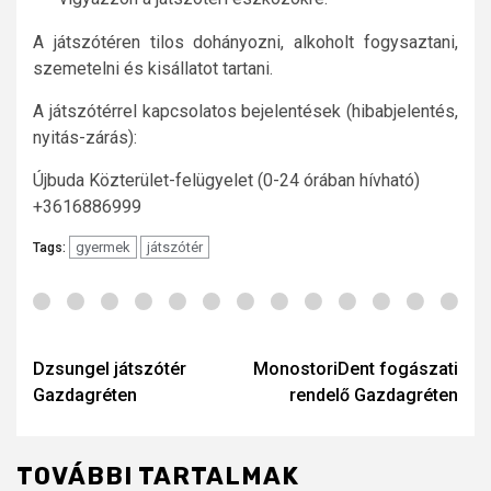
A játszótéren tilos dohányozni, alkoholt fogysaztani,
szemetelni és kisállatot tartani.
A játszótérrel kapcsolatos bejelentések (hibabjelentés,
nyitás-zárás):
Újbuda Közterület-felügyelet (0-24 órában hívható)
+3616886999
gyermek
játszótér
Tags:
Post
navigation
Dzsungel játszótér
MonostoriDent fogászati
Gazdagréten
rendelő Gazdagréten
TOVÁBBI TARTALMAK