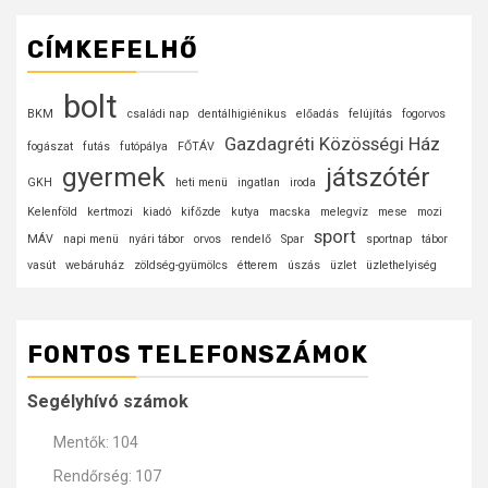
CÍMKEFELHŐ
bolt
BKM
családi nap
dentálhigiénikus
előadás
felújítás
fogorvos
Gazdagréti Közösségi Ház
fogászat
futás
futópálya
FŐTÁV
gyermek
játszótér
GKH
heti menü
ingatlan
iroda
Kelenföld
kertmozi
kiadó
kifőzde
kutya
macska
melegvíz
mese
mozi
sport
MÁV
napi menü
nyári tábor
orvos
rendelő
Spar
sportnap
tábor
vasút
webáruház
zöldség-gyümölcs
étterem
úszás
üzlet
üzlethelyiség
FONTOS TELEFONSZÁMOK
Segélyhívó számok
Mentők: 104
Rendőrség: 107