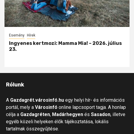
Esemény
Hírek
Ingyenes kertmozi: Mamma Mia! – 2026. július
23.
Rólunk
A
Gazdagrét.városinfó.hu
egy helyi hír- és információs
portál, mely a
Városinfó
online lapcsoport tagja. A honlap
célja a
Gazdagréten
,
Madárhegyen
és
Sasadon
, illetve
egyéb közeli helyeken élők tájékoztatása, lokális
tartalmak összegyűjtése.