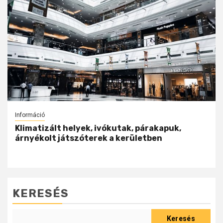
Információ
Klimatizált helyek, ivókutak, párakapuk,
árnyékolt játszóterek a kerületben
KERESÉS
Keresés