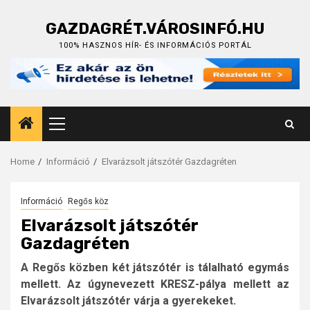
Skip
to
GAZDAGRÉT.VÁROSINFÓ.HU
content
100% HASZNOS HÍR- ÉS INFORMÁCIÓS PORTÁL
Primary
Menu
Home
Információ
Elvarázsolt játszótér Gazdagréten
Információ
Regős köz
Elvarázsolt játszótér
Gazdagréten
A Regős közben két játszótér is tálalható egymás
mellett. Az úgynevezett KRESZ-pálya mellett az
Elvarázsolt játszótér várja a gyerekeket.