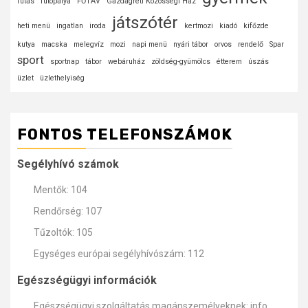
futás
futópálya
FŐTÁV
Gazdagréti Közösségi Ház
játszótér
heti menü
ingatlan
iroda
kertmozi
kiadó
kifőzde
kutya
macska
melegvíz
mozi
napi menü
nyári tábor
orvos
rendelő
Spar
sport
sportnap
tábor
webáruház
zöldség-gyümölcs
étterem
úszás
üzlet
üzlethelyiség
FONTOS TELEFONSZÁMOK
Segélyhívó számok
Mentők: 104
Rendőrség: 107
Tűzoltók: 105
Egységes európai segélyhívószám: 112
Egészségügyi információk
Egészségügyi szolgáltatás magánszemélyeknek: info