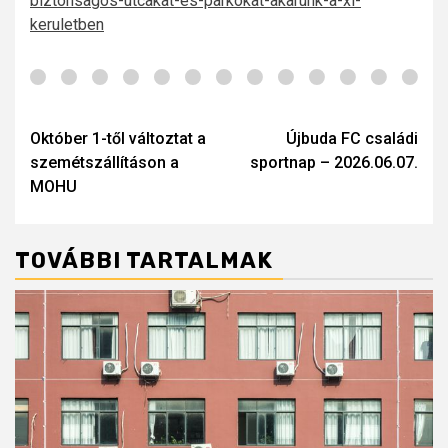
biztonsagos-utcakat-es-parkokat-akarunk-a-xi-
keruletben
Post
navigation
Október 1-től változtat a
Újbuda FC családi
szemétszállításon a
sportnap – 2026.06.07.
MOHU
TOVÁBBI TARTALMAK