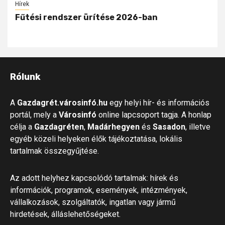
Hírek
Fűtési rendszer ürítése 2026-ban
Rólunk
A
Gazdagrét.városinfó.hu
egy helyi hír- és információs
portál, mely a
Városinfó
online lapcsoport tagja. A honlap
célja a
Gazdagréten
,
Madárhegyen
és
Sasadon
, illetve
egyéb közeli helyeken élők tájékoztatása, lokális
tartalmak összegyűjtése.
Az adott helyhez kapcsolódó tartalmak: hírek és
információk, programok, események, intézmények,
vállalkozások, szolgáltatók, ingatlan vagy jármű
hirdetések, álláslehetőségeket.