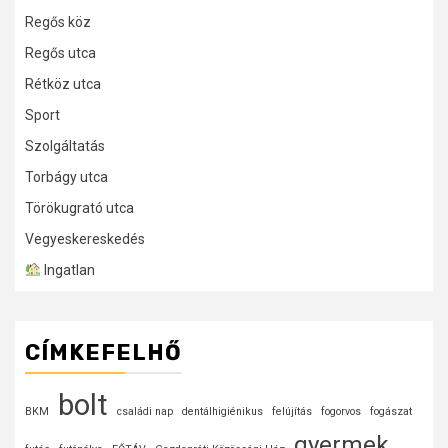
Regős köz
Regős utca
Rétköz utca
Sport
Szolgáltatás
Torbágy utca
Törökugrató utca
Vegyeskereskedés
Ingatlan
CÍMKEFELHŐ
bolt
BKM
családi nap
dentálhigiénikus
felújítás
fogorvos
fogászat
gyermek