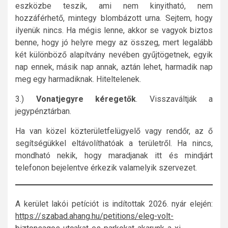
eszközbe teszik, ami nem kinyitható, nem
hozzáférhető, mintegy blombázott urna. Sejtem, hogy
ilyenük nincs. Ha mégis lenne, akkor se vagyok biztos
benne, hogy jó helyre megy az összeg, mert legalább
két különböző alapítvány nevében gyűjtögetnek, egyik
nap ennek, másik nap annak, aztán lehet, harmadik nap
meg egy harmadiknak. Hiteltelenek.
3.)
Vonatjegyre kéregetők
. Visszaváltják a
jegypénztárban.
Ha van közel közterületfelügyelő vagy rendőr, az ő
segítségükkel eltávolíthatóak a területről. Ha nincs,
mondható nekik, hogy maradjanak itt és mindjárt
telefonon bejelentve érkezik valamelyik szervezet.
A kerület lakói petíciót is indítottak 2026. nyár elején:
https://szabad.ahang.hu/petitions/eleg-volt-