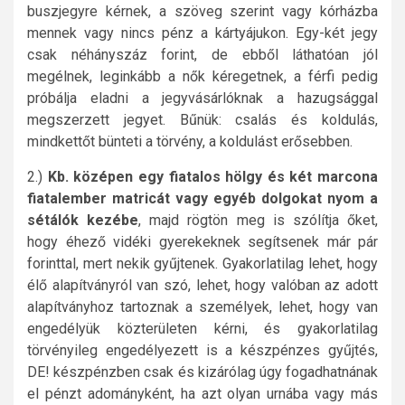
buszjegyre kérnek, a szöveg szerint vagy kórházba
mennek vagy nincs pénz a kártyájukon. Egy-két jegy
csak néhányszáz forint, de ebből láthatóan jól
megélnek, leginkább a nők kéregetnek, a férfi pedig
próbálja eladni a jegyvásárlóknak a hazugsággal
megszerzett jegyet. Bűnük: csalás és koldulás,
mindkettőt bünteti a törvény, a koldulást erősebben.
2.)
Kb. középen egy fiatalos hölgy és két marcona
fiatalember matricát vagy egyéb dolgokat nyom a
sétálók kezébe
, majd rögtön meg is szólítja őket,
hogy éhező vidéki gyerekeknek segítsenek már pár
forinttal, mert nekik gyűjtenek. Gyakorlatilag lehet, hogy
élő alapítványról van szó, lehet, hogy valóban az adott
alapítványhoz tartoznak a személyek, lehet, hogy van
engedélyük közterületen kérni, és gyakorlatilag
törvényileg engedélyezett is a készpénzes gyűjtés,
DE! készpénzben csak és kizárólag úgy fogadhatnának
el pénzt adományként, ha azt olyan urnába vagy más