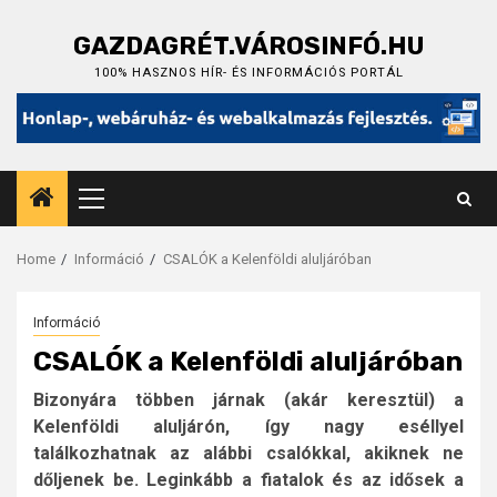
Skip
to
GAZDAGRÉT.VÁROSINFÓ.HU
content
100% HASZNOS HÍR- ÉS INFORMÁCIÓS PORTÁL
Primary
Menu
Home
Információ
CSALÓK a Kelenföldi aluljáróban
Információ
CSALÓK a Kelenföldi aluljáróban
Bizonyára többen járnak (akár keresztül) a
Kelenföldi aluljárón, így nagy eséllyel
találkozhatnak az alábbi csalókkal, akiknek ne
dőljenek be. Leginkább a fiatalok és az idősek a